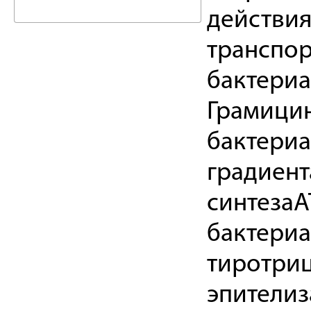
действи
транспор
бактериа
Грамици
бактериа
градиент
синтезаА
бактериа
тиротриц
эпителиз