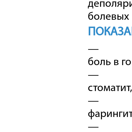
деполяри
болевых 
ПОКАЗА
—
боль в г
—
стоматит
—
фарингит
—