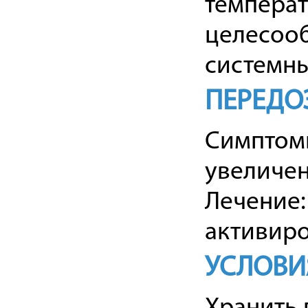
температ
целесооб
системн
ПЕРЕДО
Симптомы
увеличе
Лечение:
активиро
УСЛОВИ