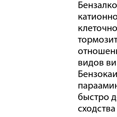
Бензалко
катионн
клеточн
тормозит
отношени
видов ви
Бензокаи
параамин
быстро д
сходства