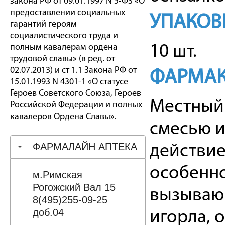
закона РФ от 09.01.1997 N 5-ФЗ «О
предоставлении социальных
УПАКОВ
гарантий героям
социалистического труда и
полным кавалерам ордена
10 шт.
трудовой славы» (в ред. от
02.07.2013) и ст 1.1 Закона РФ от
ФАРМАК
15.01.1993 N 4301-1 «О статусе
Героев Советского Союза, Героев
Местный 
Российской Федерации и полных
кавалеров Ордена Славы».
смесью и
ФАРМАЛАЙН АПТЕКА
действие
особенно
м.Римская
Рогожский Вал 15
вызываю
8(495)255-09-25
доб.04
игорла, 