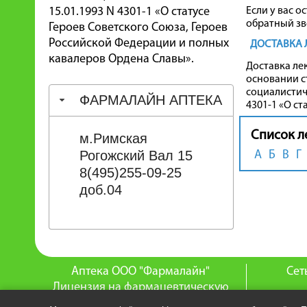
15.01.1993 N 4301-1 «О статусе
Если у вас о
обратный зв
Героев Советского Союза, Героев
Российской Федерации и полных
ДОСТАВКА 
кавалеров Ордена Славы».
Доставка ле
основании с
социалистиче
ФАРМАЛАЙН АПТЕКА
4301-1 «О с
Список л
м.Римская
Рогожский Вал 15
А
Б
В
Г
8(495)255-09-25
доб.04
Аптека ООО "Фармалайн"
Сет
Лицензия на фармацевтическую
деятельность:
О