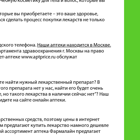
чебную косметику для тела и волос, которые вы
оторые вы приобретаете – это ваше здоровье,
я сделать процесс покупки лекарств не только
дского телефона.
Наши аптеки находится в Москве.
ртамента здравоохранения г. Москвы на право
т-аптеке www.aptprice.ru обслужат
ожете найти нужный лекарственный препарат? В
го препарата нет у нас, найти его будет очень
, но такого лекарства в наличии сейчас нет"? Наш
идите на сайте онлайн аптеки.
ственных средств, поэтому цены в интернет
вам предлагают купить лекарство намного дешевле
нный ассортимент аптека Фармалайн предлагает