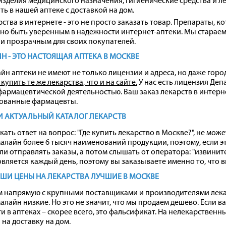
изделия медицинского назначения, гигиенические средства и ле
ь в нашей аптеке с доставкой на дом.
ства в интернете - это не просто заказать товар. Препараты, к
но быть уверенным в надежности интернет-аптеки. Мы стараемс
 и прозрачным для своих покупателей.
 - ЭТО НАСТОЯЩАЯ АПТЕКА В МОСКВЕ
йн аптеки не имеют не только лицензии и адреса, но даже горо
купить те же лекарства, что и на сайте.
У нас есть
лицензия
Депа
фармацевтической деятельностью. Ваш заказ лекарств в интерне
ованные фармацевты.
 АКТУАЛЬНЫЙ КАТАЛОГ ЛЕКАРСТВ
кать ответ на вопрос: "Где купить лекарство в Москве?", не м
лайн более 6 тысяч наименований продукции, поэтому, если это
ли отправлять заказы, а потом слышать от оператора: "извините
вляется каждый день, поэтому вы заказываете именно то, что в
ШИ ЦЕНЫ НА ЛЕКАРСТВА ЛУЧШИЕ В МОСКВЕ
 напрямую с крупными поставщиками и производителями лекар
алайн низкие. Но это не значит, что мы продаем дешево. Если 
ти в аптеках – скорее всего, это фальсификат. На нелекарстве
на доставку на дом.