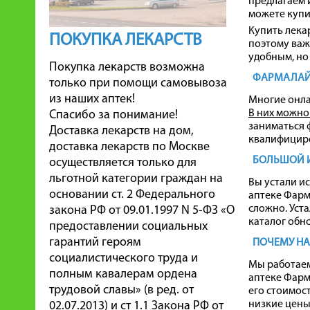
предлагаем 
можете купит
Купить лекар
ПОКУПКА ЛЕКАРСТВ
поэтому важ
удобным, но
Покупка лекарств возможна
ФАРМАЛАЙН
только при помощи самовывоза
из наших аптек!
Многие онла
В них можно 
Спасибо за понимание!
заниматься 
Доставка лекарств на дом,
квалифицир
доставка лекарств по Москве
БОЛЬШОЙ И
осуществляется только для
льготной категории граждан на
Вы устали ис
основании ст. 2 Федерального
аптеке Фарма
сложно. Уста
закона РФ от 09.01.1997 N 5-ФЗ «О
каталог обно
предоставлении социальных
гарантий героям
ПОЧЕМУ НА
социалистического труда и
Мы работаем
полным кавалерам ордена
аптеке Фарм
трудовой славы» (в ред. от
его стоимос
низкие цены 
02.07.2013) и ст 1.1 Закона РФ от