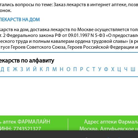
стались вопросы по теме: Заказ лекарств в интернет аптеке, поз
онок.
ЛЕКАРСТВ НА ДОМ
карств на дом, доставка лекарств по Москве осуществляется то
т. 2 Федерального закона РФ от 09.01.1997 N 5-ФЗ «О предоста
ского труда и полным кавалерам ордена трудовой славы» (в ред. 
татусе Героев Советского Союза, Героев Российской Федерации 
екарств по алфавиту
Д
Е
Ж
З
И
Й
К
Л
М
Н
О
П
Р
С
Т
У
Ф
Х
Ц
Ч
Ш
ь аптек ФАРМАЛАЙН
Адрес аптеки Фармал
ИНН: 7743521327
Москва, Алтуфьевское ш
ГРН: 1047796129831
телефон: 8(495) 255-0