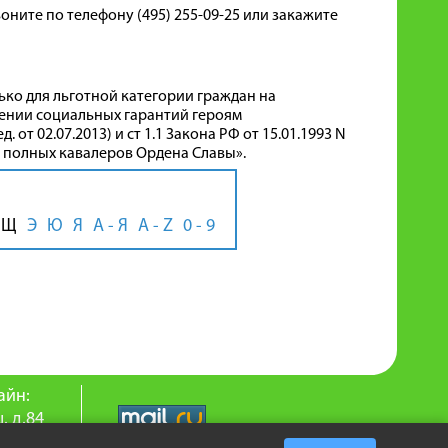
воните по телефону (495) 255-09-25 или закажите
лько для льготной категории граждан на
влении социальных гарантий героям
от 02.07.2013) и ст 1.1 Закона РФ от 15.01.1993 N
и полных кавалеров Ордена Славы».
Щ
Э
Ю
Я
А - Я
A - Z
0 - 9
айн:
. д.84
9-25