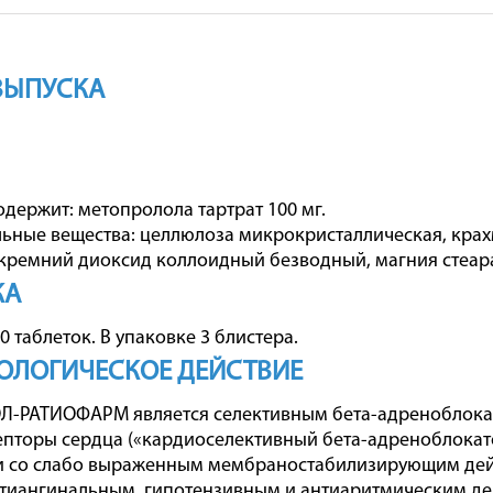
ВЫПУСКА
одержит: метопролола тартрат 100 мг.
ьные вещества: целлюлоза микрокристаллическая, крах
кремний диоксид коллоидный безводный, магния стеара
КА
0 таблеток. В упаковке 3 блистера.
ОЛОГИЧЕСКОЕ ДЕЙСТВИЕ
-РАТИОФАРМ является селективным бета-адреноблокато
пторы сердца («кардиоселективный бета-адреноблокат
 и со слабо выраженным мембраностабилизирующим дей
тиангинальным, гипотензивным и антиаритмическим де