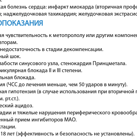
.
ая болезнь сердца: инфаркт миокарда (вторичная проф
; наджелудочковая тахикардия; желудочковая экстрасис
ОПОКАЗАНИЯ
я чувствительность к метопрололу или другим компонен
аторам.
 недостаточность в стадии декомпенсации.
ный шок.
лабости синусового узла, стенокардия Принцметала.
икулярная блокада II и III степени.
льная блокада.
ия (ЧСС до лечения меньше, чем 50 ударов в минуту).
ная гипотензия (в случае использования при вторичной
 рт.ст.).
еский ацидоз.
тадии и тяжелые нарушения периферического кровообр
енный прием ингибиторов МАО.
ктации.
 18 лет (эффективность и безопасность не установлены).