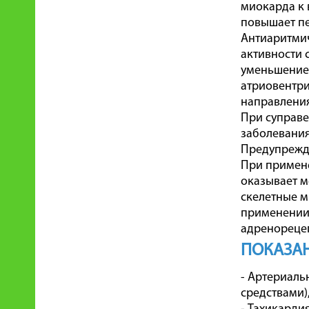
миокарда к 
повышает пе
Антиаритмич
активности 
уменьшением
атриовентри
направления
При суправе
заболевания
Предупрежда
При примене
оказывает м
скелетные м
применении 
адренореце
ПОКАЗА
- Артериаль
средствами),