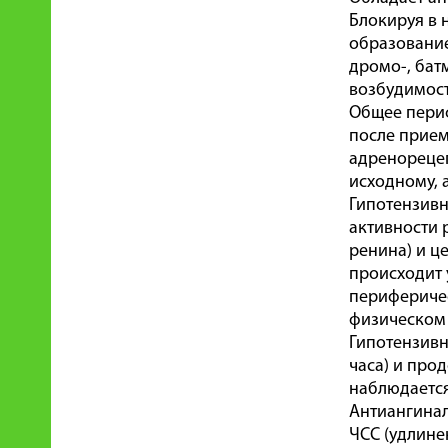
Блокируя в 
образование
дромо-, бат
возбудимост
Общее периф
после прием
адренорецеп
исходному, 
Гипотензивн
активности 
ренина) и ц
происходит 
периферичес
физическом 
Гипотензивн
часа) и про
наблюдается
Антиангинал
ЧСС (удлине