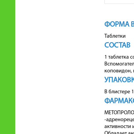
ФОРМА 
Таблетки
СОСТАВ
1 таблетка с
Вспомогател
коповидон, 
УПАКОВ
В блистере 1
ФАРМАК
МЕТОПРОЛОЛ
-адренореце
активности
Обладает ан