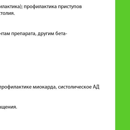
илактика); профилактика приступов
толия.
там препарата, другим бета-
 профилактике миокарда, систолическое АД
ащения.