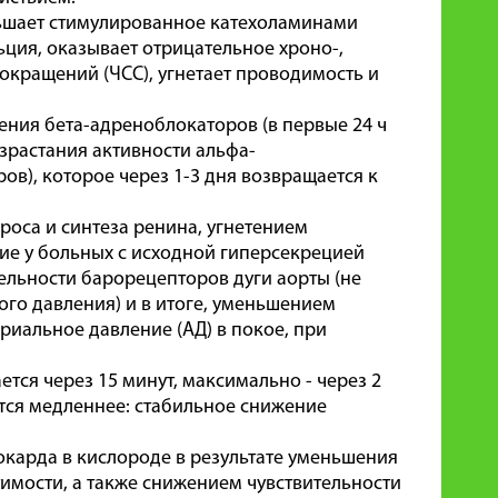
ньшает стимулированное катехоламинами
ция, оказывает отрицательное хроно-,
сокращений (ЧСС), угнетает проводимость и
ния бета-адреноблокаторов (в первые 24 ч
озрастания активности альфа-
в), которое через 1-3 дня возвращается к
оса и синтеза ренина, угнетением
ие у больных с исходной гиперсекрецией
ельности барорецепторов дуги аорты (не
ого давления) и в итоге, уменьшением
иальное давление (АД) в покое, при
тся через 15 минут, максимально - через 2
ется медленнее: стабильное снижение
карда в кислороде в результате уменьшения
имости, а также снижением чувствительности