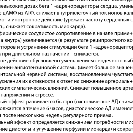
невысоких дозах бета 1 -адренорецепторы сердца, уме
 цАМФ из АТФ, снижает внутриклеточный ток ионов каль
мо- и инотропное действие (урежает частоту сердечных 
ь, снижает сократимость миокарда).
ерическое сосудистое сопротивление в начале примене
а внутрь) увеличивается (в результате реципроктного в
торов и устранении стимуляции бета 1 -адренорецепторо
а при длительном назначении - снижается.
ое действие обусловлено уменьшением сердечного выбр
ренин-ангиотензиновой системы (имеет большое значен
ентральной нервной системы, восстановлением чувствит
усиления их активности в ответ на снижение артериальн
ких симпатических влияний. Снижает повышенное артер
напряжении и стрессе.
ый эффект развивается быстро (систолическое АД снижае
должается в течение 6 часов, диастолическое АД изменя
 после нескольких недель регулярного приема.
ьный эффект определяется снижением потребности мио
ние диастолы и улучшение перфузии миокарда) и сократ