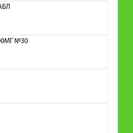
АБЛ
00МГ №30