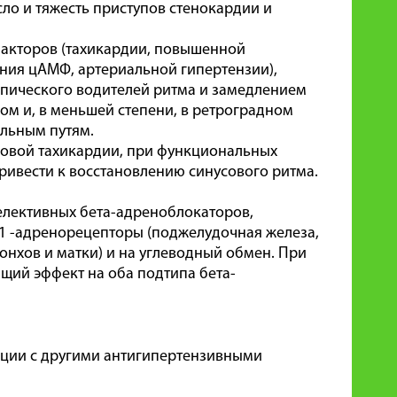
ло и тяжесть приступов стенокардии и
акторов (тахикардии, повышенной
ния цАМФ, артериальной гипертензии),
опического водителей ритма и замедлением
м и, в меньшей степени, в ретроградном
ельным путям.
совой тахикардии, при функциональных
ривести к восстановлению синусового ритма.
селективных бета-адреноблокаторов,
1 -адренорецепторы (поджелудочная железа,
нхов и матки) и на углеводный обмен. При
ющий эффект на оба подтипа бета-
нации с другими антигипертензивными