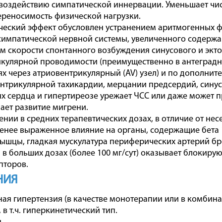
воздействию симпатической иннервации. Уменьшает чис
реносимость физической нагрузки.
еский эффект обусловлен устранением аритмогенных ф
симпатической нервной системы, увеличенного содержа
 скорости спонтанного возбуждения синусового и экт
кулярной проводимости (преимущественно в антеградно
х через атриовентрикулярный (AV) узел) и по дополнит
нтрикулярной тахикардии, мерцании предсердий, сину
х сердца и гипертиреозе урежает ЧСС или даже может п
ет развитие мигрени.
нии в средних терапевтических дозах, в отличие от не
енее выраженное влияние на органы, содержащие бета 
ышцы, гладкая мускулатура периферических артерий бро
в больших дозах (более 100 мг/сут) оказывает блокиру
пторов.
НИЯ
ная гипертензия (в качестве монотерапии или в комби
 в т.ч. гиперкинетический тип.