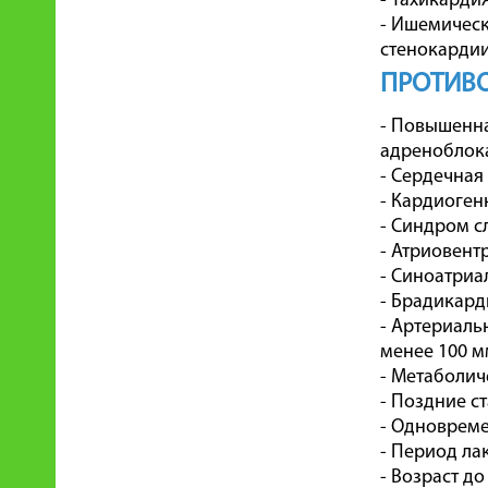
- Тахикардия
- Ишемическ
стенокардии
ПРОТИВ
- Повышенна
адреноблок
- Сердечная
- Кардиоген
- Синдром с
- Атриовентр
- Синоатриа
- Брадикард
- Артериаль
менее 100 мм.
- Метаболич
- Поздние с
- Одноврем
- Период ла
- Возраст до