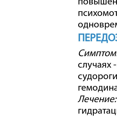
повышен
психомот
одноврем
ПЕРЕДО
Симптом
случаях 
судороги
гемодина
Лечение:
гидратац