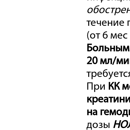
обостре
течение п
(от 6 мес
Больным 
20 мл/ми
требуетс
При
КК м
креатини
на гемод
дозы
НО