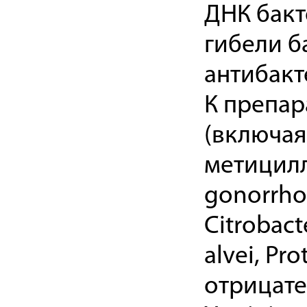
ДНК бакт
гибели б
антибакт
К препа
(включая
метицилли
gonorrhoe
Citrobacte
alvei, P
отрицател