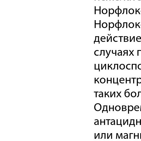
Норфлокс
Норфлокс
действие
случаях 
циклосп
концентр
таких бо
Одновре
антацидн
или магн