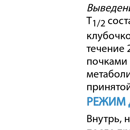
Выведен
T
сост
1/2
клубочко
течение 
почками 
метаболи
принятой
РЕЖИМ 
Внутрь, н