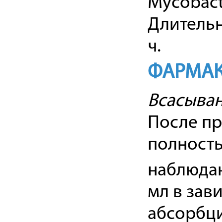
Mycobact
Длительн
ч.
ФАРМАК
Всасыва
После пр
полность
наблюдают
мл в зав
абсорбци