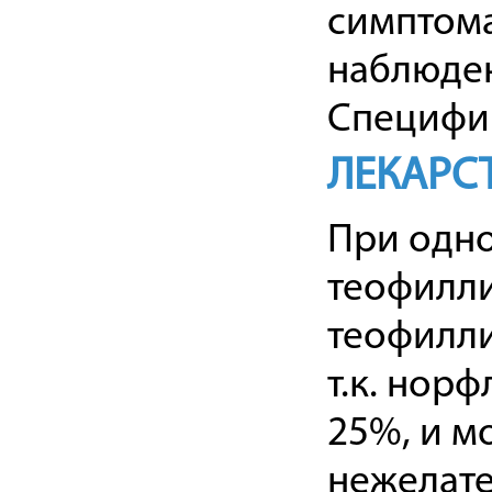
симптома
наблюден
Специфич
ЛЕКАРС
При одн
теофилли
теофилли
т.к. нор
25%, и м
нежелате