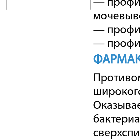
— профи
мочевыв
— профил
— профи
ФАРМАК
Противо
широкого
Оказывае
бактери
сверхспи