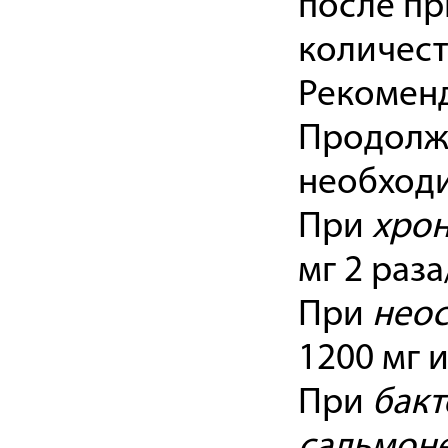
после пр
количест
Рекоменд
Продолжи
необходи
При
хрон
мг 2 раза
При
нео
1200 мг и
При
бакт
сальмоне