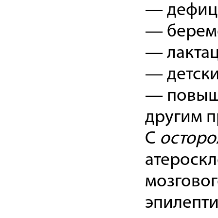
— дефици
— берем
— лактац
— детски
— повыше
другим п
С
осторо
атероскл
мозговог
эпилепт