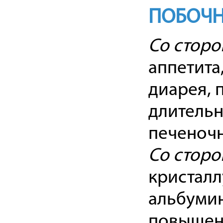
ПОБОЧН
Со сторо
аппетита,
диарея, 
длительн
печеночн
Со сторо
кристалл
альбумин
повышени