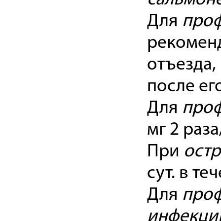
Для
проф
рекоменд
отъезда,
после ег
Для
проф
мг 2 раза
При
остр
сут. в те
Для
про
инфекци