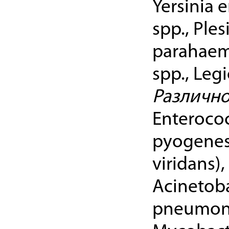
Yersinia 
spp., Ple
parahaem
spp., Legi
Различно
Enterococ
pyogenes
viridans)
Acinetob
pneumoni