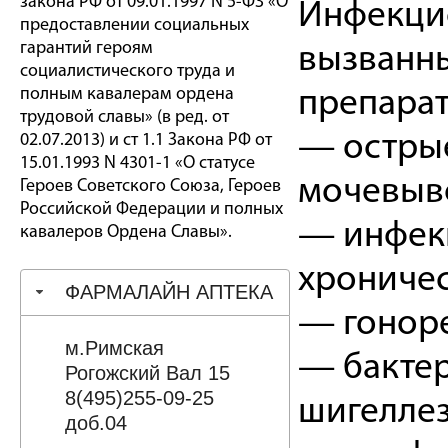
закона РФ от 09.01.1997 N 5-ФЗ «О
Инфекци
предоставлении социальных
гарантий героям
вызванны
социалистического труда и
полным кавалерам ордена
препарат
трудовой славы» (в ред. от
— остры
02.07.2013) и ст 1.1 Закона РФ от
15.01.1993 N 4301-1 «О статусе
мочевыво
Героев Советского Союза, Героев
Российской Федерации и полных
— инфекц
кавалеров Ордена Славы».
хроничес
ФАРМАЛАЙН АПТЕКА
— гонор
м.Римская
— бактер
Рогожский Вал 15
8(495)255-09-25
шигеллез
доб.04