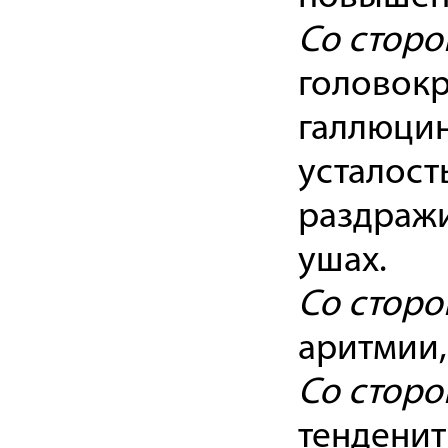
Со сторо
головокр
галлюци
усталост
раздражи
ушах.
Со сторо
аритмии,
Со сторо
тенденит