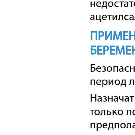
недостат
ацетилса
ПРИМЕН
БЕРЕМЕ
Безопасн
период л
Назнача
только п
предпола