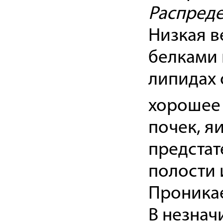
Распреде
Низкая в
белками 
липидах
хорошее 
почек, я
предстат
полости 
Проникае
В незнач