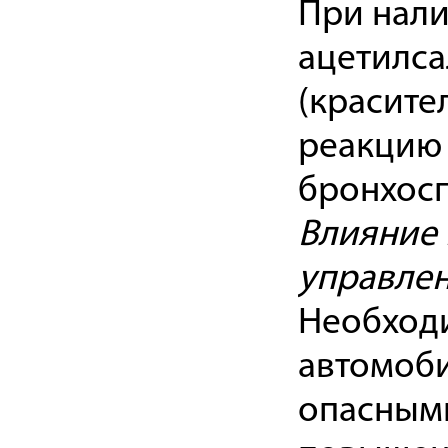
При нали
ацетилса
(красите
реакцию 
бронхосп
Влияние 
управле
Необход
автомоби
опасным