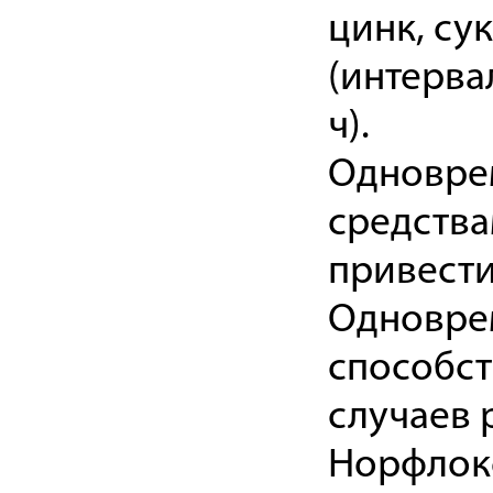
цинк, су
(интерва
ч).
Одновре
средств
привести
Одновре
способст
случаев 
Норфлокс