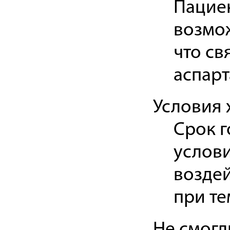
Пацие
возмо
что св
аспарт
Условия 
Срок г
услов
воздей
при те
Не смогл