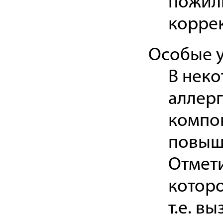
пожилы
корре
Особые 
В неко
аллерг
компо
повыш
Отмети
которо
т.е. в