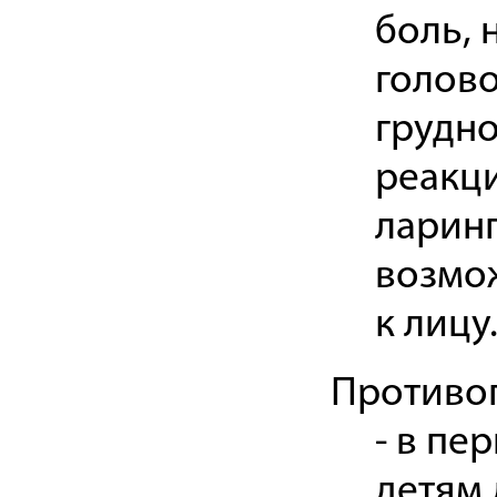
боль, 
голово
грудно
реакци
ларинг
возмож
к лицу
Противо
- в пе
детям 