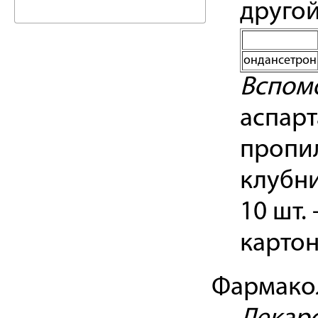
другой
ондансетрон
Вспом
аспарт
пропил
клубн
10 шт.
карто
Фармако