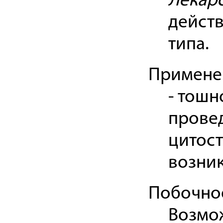
Лекар
дейст
типа.
Примене
- тошн
прове
цитост
возни
Побочно
Возмож