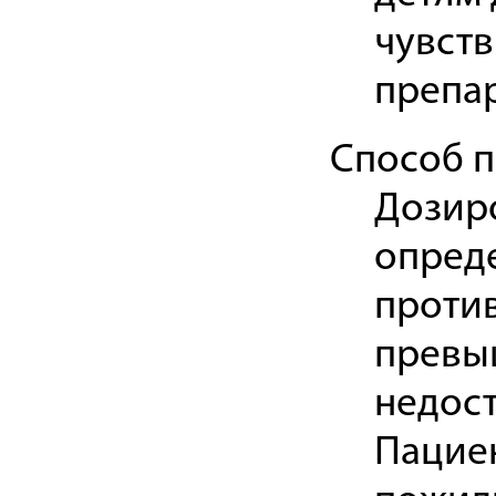
чувст
препар
Способ 
Дозиро
опреде
проти
превыш
недост
Пациен