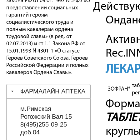
закона РФ от 09.01.1997 N 5-ФЗ «О
Действу
предоставлении социальных
гарантий героям
Ондан
социалистического труда и
полным кавалерам ордена
трудовой славы» (в ред. от
Активн
02.07.2013) и ст 1.1 Закона РФ от
Rec.IN
15.01.1993 N 4301-1 «О статусе
Героев Советского Союза, Героев
Российской Федерации и полных
ЛЕКА
кавалеров Ордена Славы».
таб
ЗОФРАН®
ФАРМАЛАЙН АПТЕКА
рег
Форма 
м.Римская
ТАБЛЕ
Рогожский Вал 15
8(495)255-09-25
круглы
доб.04