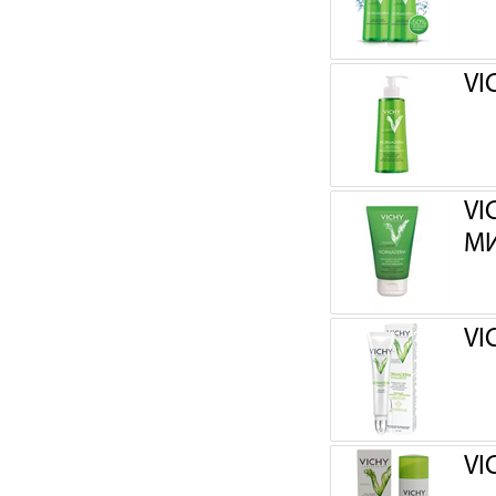
VI
VI
М
VI
VI