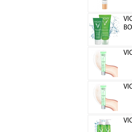
VI
ВО
VI
VI
VI