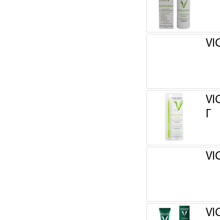
VI
VI
Г
VI
VI