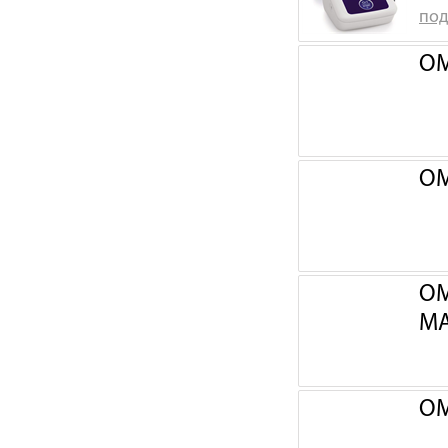
под
OM
OM
OM
М
OM