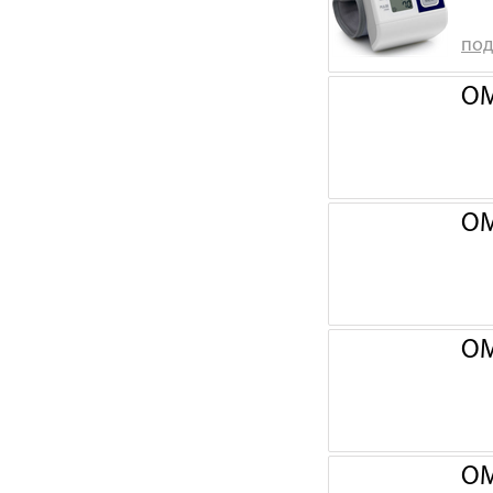
под
OM
OM
OM
OM