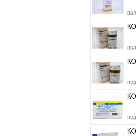
под
КО
под
КО
под
КО
под
КО