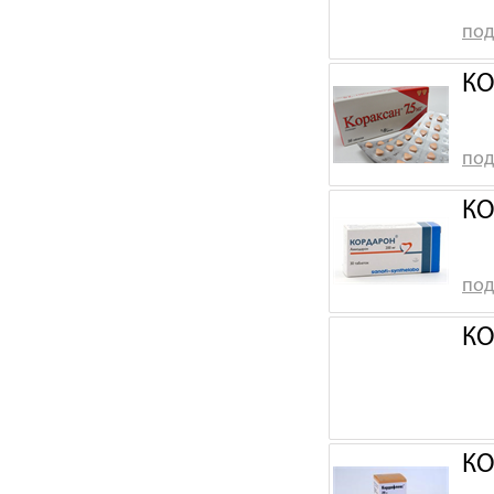
под
КО
под
КО
под
КО
КО