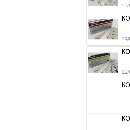
под
КО
под
КО
под
КО
КО