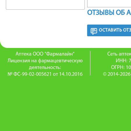
крахмал 
ОТЗЫВЫ ОБ 
коллидон
ОСТАВИТЬ ОТ
21 шт. -
картонны
Аптека ООО "Фармалайн"
Сеть апт
пачки ка
Лицензия на фармацевтическую
ИНН: 
деятельность:
ОГРН: 1
КЛИНИК
№ ФС-99-02-005621 от 14.10.2016
© 2014-2026
Противо
РЕГИСТ
таблетки
шкалой, в