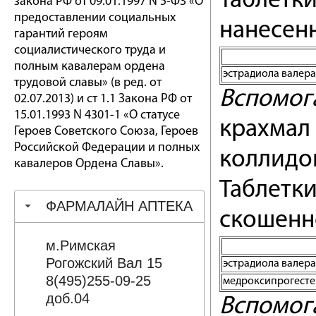
Таблетки
закона РФ от 09.01.1997 N 5-ФЗ «О
предоставлении социальных
нанесенн
гарантий героям
социалистического труда и
полным кавалерам ордена
эстрадиола валера
трудовой славы» (в ред. от
Вспомог
02.07.2013) и ст 1.1 Закона РФ от
15.01.1993 N 4301-1 «О статусе
крахмал 
Героев Советского Союза, Героев
Российской Федерации и полных
коллидон
кавалеров Ордена Славы».
Таблетки
ФАРМАЛАЙН АПТЕКА
скошенно
м.Римская
Рогожский Вал 15
эстрадиола валера
8(495)255-09-25
медроксипрогесте
доб.04
Вспомог