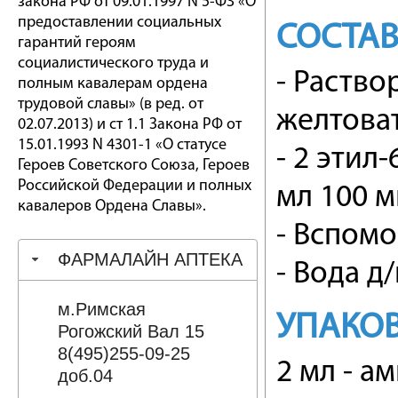
закона РФ от 09.01.1997 N 5-ФЗ «О
предоставлении социальных
СОСТА
гарантий героям
социалистического труда и
- Раство
полным кавалерам ордена
трудовой славы» (в ред. от
желтова
02.07.2013) и ст 1.1 Закона РФ от
15.01.1993 N 4301-1 «О статусе
- 2 этил
Героев Советского Союза, Героев
Российской Федерации и полных
мл 100 м
кавалеров Ордена Славы».
- Вспом
ФАРМАЛАЙН АПТЕКА
- Вода д/
м.Римская
УПАКО
Рогожский Вал 15
8(495)255-09-25
2 мл - а
доб.04