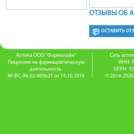
поливини
ОТЗЫВЫ ОБ 
ФАРМА
ОСТАВИТЬ ОТ
Мексидо
Мексидо
Аптека ООО "Фармалайн"
Сеть апт
процесс
Лицензия на фармацевтическую
ИНН: 
деятельность:
ОГРН: 1
антигипо
№ ФС-99-02-005621 от 14.10.2016
© 2014-2026
противо
Препара
воздейс
гипокси