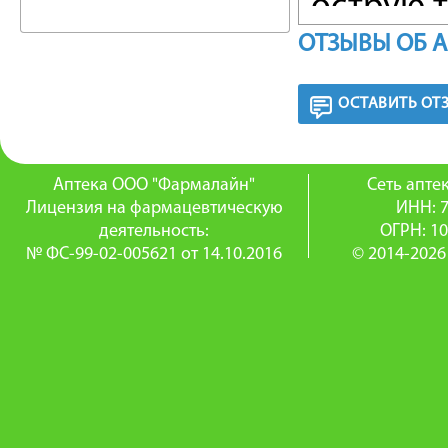
острую т
ОТЗЫВЫ ОБ 
ФАРМА
ОСТАВИТЬ ОТ
Всасыва
полно аб
Аптека ООО "Фармалайн"
Сеть апт
крови до
Лицензия на фармацевтическую
ИНН: 
деятельность:
ОГРН: 1
препарат
№ ФС-99-02-005621 от 14.10.2016
© 2014-2026
ПОКАЗ
– желез
латентны