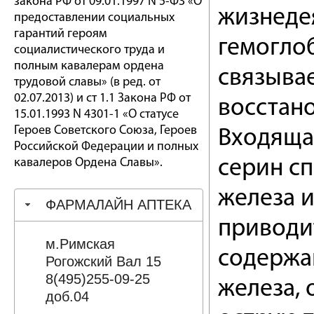
закона РФ от 09.01.1997 N 5-ФЗ «О
жизнедея
предоставлении социальных
гарантий героям
гемогло
социалистического труда и
полным кавалерам ордена
связывае
трудовой славы» (в ред. от
02.07.2013) и ст 1.1 Закона РФ от
восстан
15.01.1993 N 4301-1 «О статусе
Героев Советского Союза, Героев
Входяща
Российской Федерации и полных
кавалеров Ордена Славы».
серин с
железа и
ФАРМАЛАЙН АПТЕКА
приводи
м.Римская
содержан
Рогожский Вал 15
8(495)255-09-25
железа,
доб.04