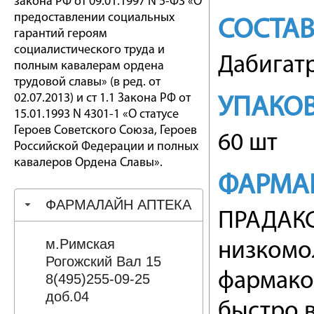
закона РФ от 09.01.1997 N 5-ФЗ «О
предоставлении социальных
СОСТА
гарантий героям
социалистического труда и
Дабигатр
полным кавалерам ордена
трудовой славы» (в ред. от
02.07.2013) и ст 1.1 Закона РФ от
УПАКО
15.01.1993 N 4301-1 «О статусе
Героев Советского Союза, Героев
60 шт
Российской Федерации и полных
кавалеров Ордена Славы».
ФАРМА
ФАРМАЛАЙН АПТЕКА
ПРАДАКСА
м.Римская
низкомо
Рогожский Вал 15
фармако
8(495)255-09-25
доб.04
быстро в