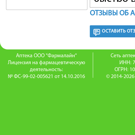
катализи
ОТЗЫВЫ ОБ 
дабигатр
ОСТАВИТЬ ОТ
конкуре
тромбина
Аптека ООО "Фармалайн"
Сеть апт
Так как 
Лицензия на фармацевтическую
ИНН: 
деятельность:
ОГРН: 1
процессе
№ ФС-99-02-005621 от 14.10.2016
© 2014-2026
угнетени
тромба.
фибрин-
агрегац