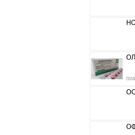
НО
ОЛ
под
ОС
ОФ