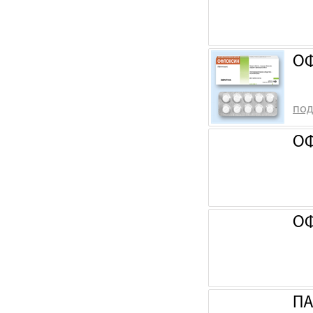
ОФ
под
ОФ
ОФ
ПА