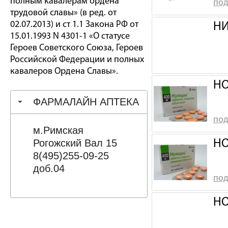
полным кавалерам ордена
под
трудовой славы» (в ред. от
02.07.2013) и ст 1.1 Закона РФ от
НИ
15.01.1993 N 4301-1 «О статусе
Героев Советского Союза, Героев
Российской Федерации и полных
кавалеров Ордена Славы».
НО
ФАРМАЛАЙН АПТЕКА
под
м.Римская
Рогожский Вал 15
НО
8(495)255-09-25
доб.04
под
НО