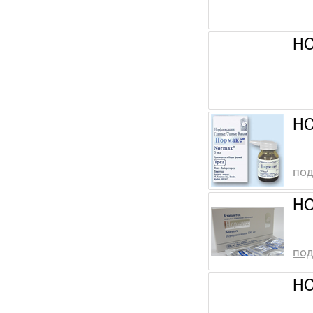
НО
НО
под
НО
под
НО