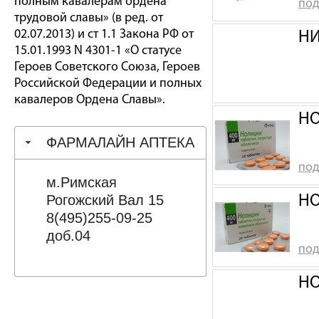
полным кавалерам ордена
под
трудовой славы» (в ред. от
02.07.2013) и ст 1.1 Закона РФ от
НИ
15.01.1993 N 4301-1 «О статусе
Героев Советского Союза, Героев
Российской Федерации и полных
кавалеров Ордена Славы».
НО
ФАРМАЛАЙН АПТЕКА
под
м.Римская
Рогожский Вал 15
НО
8(495)255-09-25
доб.04
под
НО