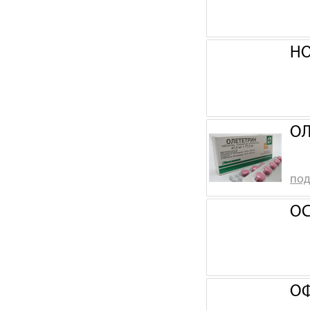
НО
ОЛ
под
ОС
ОФ