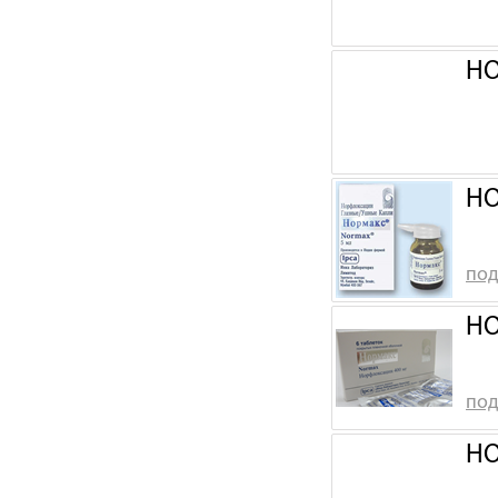
НО
НО
под
НО
под
НО