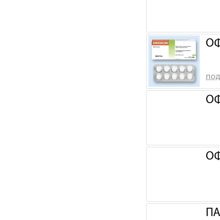
ОФ
под
ОФ
ОФ
ПА