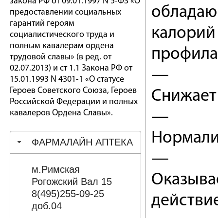
закона РФ от 09.01.1997 N 5-ФЗ «О
обладаю
предоставлении социальных
гарантий героям
калорий
социалистического труда и
полным кавалерам ордена
профила
трудовой славы» (в ред. от
02.07.2013) и ст 1.1 Закона РФ от
—
15.01.1993 N 4301-1 «О статусе
Героев Советского Союза, Героев
Снижает 
Российской Федерации и полных
кавалеров Ордена Славы».
—
Нормали
ФАРМАЛАЙН АПТЕКА
—
м.Римская
Оказыва
Рогожский Вал 15
8(495)255-09-25
действие
доб.04