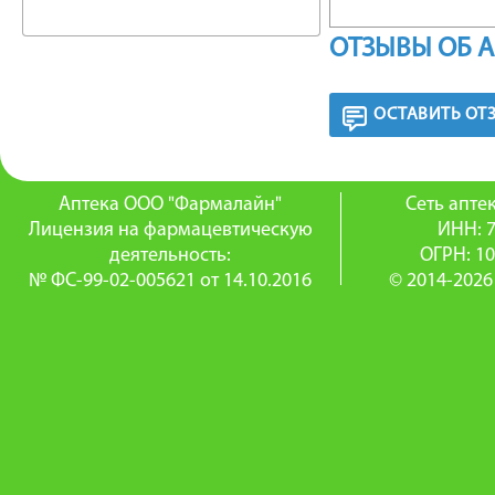
—
ОТЗЫВЫ ОБ 
Подавля
—
ОСТАВИТЬ ОТ
Укрепля
—
Аптека ООО "Фармалайн"
Сеть апт
Лицензия на фармацевтическую
ИНН: 
Повышае
деятельность:
ОГРН: 1
№ ФС-99-02-005621 от 14.10.2016
© 2014-2026
—
Снижает
примен
Взрослым
пищи, ра