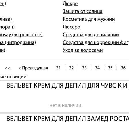
ен)
Дюкре
Защита от солнца
олива)
Косметика для мужчин
клоран)
Люсеро
posay (ля рош позе)
Средства для депиляции
na (нитроджина)
Средства для коррекции фи
ши)
Уход за волосами
<<
< Предыдущая
31
32
33
34
35
36
щие позиции
ВЕЛЬВЕТ КРЕМ ДЛЯ ДЕПИЛ ДЛЯ ЧУВС К 
нет в наличии
ВЕЛЬВЕТ КРЕМ ДЛЯ ДЕПИЛ ЗАМЕД РОСТ