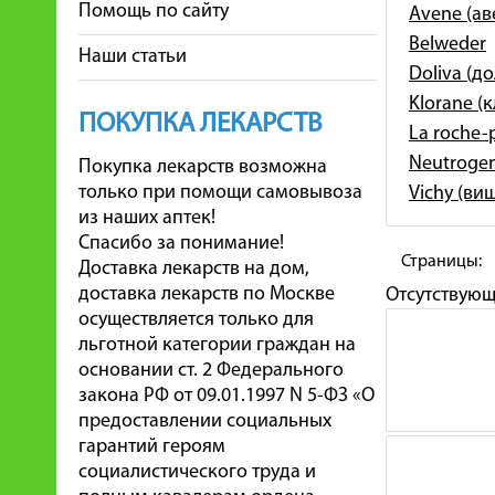
Помощь по сайту
Avene (ав
Belweder
Наши статьи
Doliva (д
Klorane (
ПОКУПКА ЛЕКАРСТВ
La roche-
Neutroge
Покупка лекарств возможна
только при помощи самовывоза
Vichy (ви
из наших аптек!
Спасибо за понимание!
Страницы:
Доставка лекарств на дом,
доставка лекарств по Москве
Отсутствую
осуществляется только для
льготной категории граждан на
основании ст. 2 Федерального
закона РФ от 09.01.1997 N 5-ФЗ «О
предоставлении социальных
гарантий героям
социалистического труда и