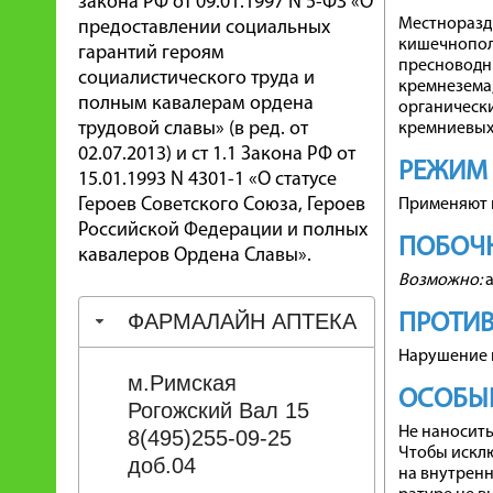
закона РФ от 09.01.1997 N 5-ФЗ «О
Местнораздр
предоставлении социальных
кишечнополос
гарантий героям
пресноводны
социалистического труда и
кремнезема,
полным кавалерам ордена
органическ
трудовой славы» (в ред. от
кремниевых
02.07.2013) и ст 1.1 Закона РФ от
РЕЖИМ
15.01.1993 N 4301-1 «О статусе
Героев Советского Союза, Героев
Применяют 
Российской Федерации и полных
ПОБОЧН
кавалеров Ордена Славы».
Возможно:
а
ФАРМАЛАЙН АПТЕКА
ПРОТИ
Нарушение ц
м.Римская
ОСОБЫЕ
Рогожский Вал 15
Не наносить
8(495)255-09-25
Чтобы исклю
доб.04
на внутренн