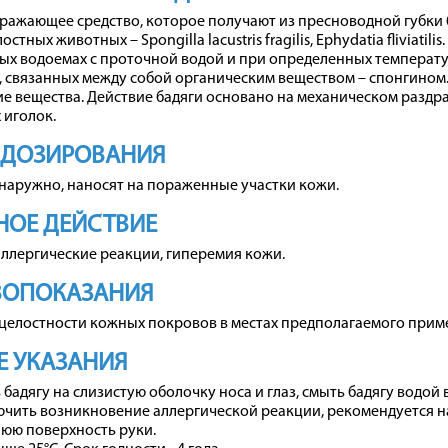
ажающее средство, которое получают из пресноводной губки б
тных животных – Spongilla lacustris fragilis, Ephydatia fliviatil
х водоемах с проточной водой и при определенных температура
 связанных между собой органическим веществом – спонгином. 
ие вещества. Действие бадяги основано на механическом разд
 иголок.
 ДОЗИРОВАНИЯ
наружно, наносят на пораженные участки кожи.
ОЕ ДЕЙСТВИЕ
ллергические реакции, гиперемия кожи.
ВОПОКАЗАНИЯ
елостности кожных покровов в местах предполагаемого приме
 УКАЗАНИЯ
 бадягу на слизистую оболочку носа и глаз, смыть бадягу водой 
чить возникновение аллергической реакции, рекомендуется н
юю поверхность руки.