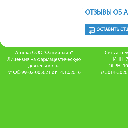
Чтобы и
ОТЗЫВЫ ОБ 
устрани
очищени
ОСТАВИТЬ ОТ
Очищени
Аптека ООО "Фармалайн"
Сеть апт
средств
Лицензия на фармацевтическую
ИНН: 
деятельность:
ОГРН: 1
Только 
№ ФС-99-02-005621 от 14.10.2016
© 2014-2026
положите
чтобы о
бережны
Всем эт