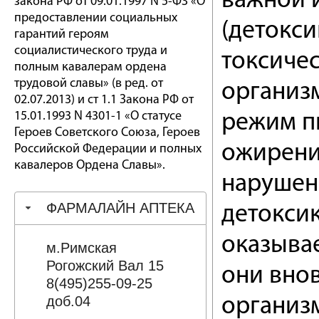
важной 
закона РФ от 09.01.1997 N 5-ФЗ «О
предоставлении социальных
(детокс
гарантий героям
социалистического труда и
токсиче
полным кавалерам ордена
трудовой славы» (в ред. от
организ
02.07.2013) и ст 1.1 Закона РФ от
15.01.1993 N 4301-1 «О статусе
режим пи
Героев Советского Союза, Героев
ожирени
Российской Федерации и полных
кавалеров Ордена Славы».
нарушен
ФАРМАЛАЙН АПТЕКА
детокси
оказывае
м.Римская
Рогожский Вал 15
они внов
8(495)255-09-25
доб.04
организм