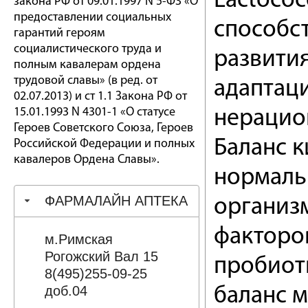
Lactococ
закона РФ от 09.01.1997 N 5-ФЗ «О
предоставлении социальных
способс
гарантий героям
социалистического труда и
развити
полным кавалерам ордена
трудовой славы» (в ред. от
адаптац
02.07.2013) и ст 1.1 Закона РФ от
15.01.1993 N 4301-1 «О статусе
нерацио
Героев Советского Союза, Героев
Баланс 
Российской Федерации и полных
кавалеров Ордена Славы».
нормаль
ФАРМАЛАЙН АПТЕКА
организ
факторо
м.Римская
Рогожский Вал 15
пробиот
8(495)255-09-25
доб.04
баланс 