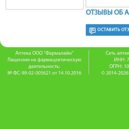
снижени
ОТЗЫВЫ ОБ 
(диарея,
на имму
ОСТАВИТЬ ОТ
цитокино
Аптека ООО "Фармалайн"
Сеть апт
В перио
Лицензия на фармацевтическую
ИНН: 
деятельность:
ОГРН: 1
прием п
№ ФС-99-02-005621 от 14.10.2016
© 2014-2026
нормали
укрепить
Комплек
содержи