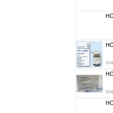
НО
НО
под
НО
под
НО