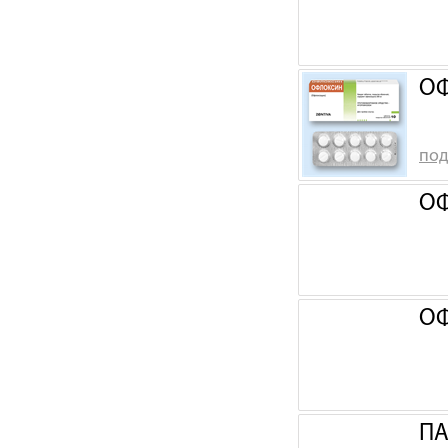
ОФ
под
ОФ
ОФ
ПА