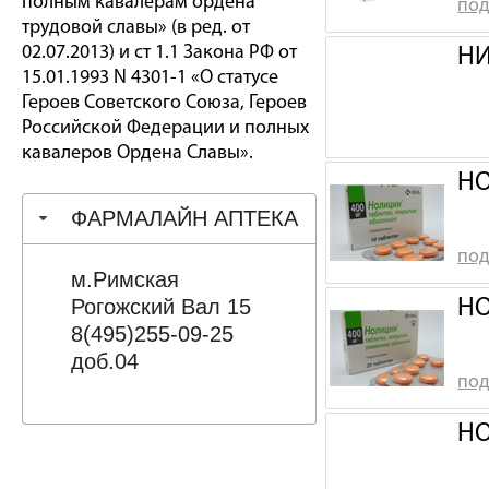
полным кавалерам ордена
под
трудовой славы» (в ред. от
02.07.2013) и ст 1.1 Закона РФ от
НИ
15.01.1993 N 4301-1 «О статусе
Героев Советского Союза, Героев
Российской Федерации и полных
кавалеров Ордена Славы».
НО
ФАРМАЛАЙН АПТЕКА
под
м.Римская
Рогожский Вал 15
НО
8(495)255-09-25
доб.04
под
НО