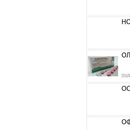
НО
ОЛ
под
ОС
ОФ