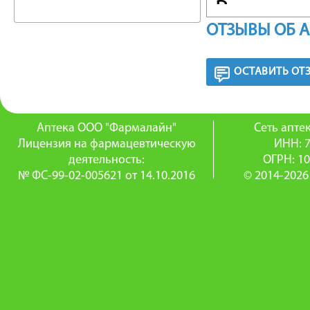
Взрослым
ОТЗЫВЫ ОБ 
Продолж
ОСТАВИТЬ ОТ
ПРОТИ
Индивид
Аптека ООО "Фармалайн"
Сеть апт
рекомен
Лицензия на фармацевтическую
ИНН: 
деятельность:
ОГРН: 1
женщинам
№ ФС-99-02-005621 от 14.10.2016
© 2014-2026
Хранить 
комнатн