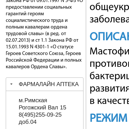
закона РФ от 09.01.1997 N 5-ФЗ «О
общеукр
предоставлении социальных
гарантий героям
заболев
социалистического труда и
полным кавалерам ордена
трудовой славы» (в ред. от
ОПИСА
02.07.2013) и ст 1.1 Закона РФ от
15.01.1993 N 4301-1 «О статусе
Мастофи
Героев Советского Союза, Героев
Российской Федерации и полных
противо
кавалеров Ордена Славы».
бактери
ФАРМАЛАЙН АПТЕКА
развити
в качес
м.Римская
Рогожский Вал 15
8(495)255-09-25
РЕЖИМ
доб.04