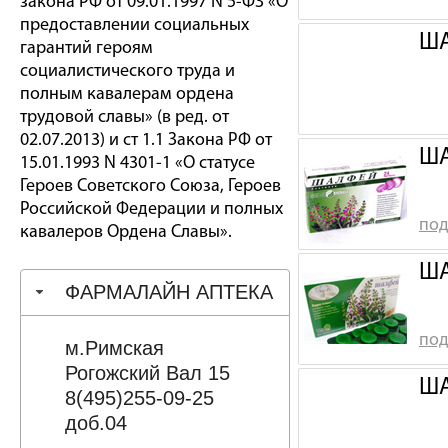
закона РФ от 09.01.1997 N 5-ФЗ «О
предоставлении социальных
ША
гарантий героям
социалистического труда и
полным кавалерам ордена
трудовой славы» (в ред. от
02.07.2013) и ст 1.1 Закона РФ от
ША
15.01.1993 N 4301-1 «О статусе
Героев Советского Союза, Героев
Российской Федерации и полных
под
кавалеров Ордена Славы».
ША
ФАРМАЛАЙН АПТЕКА
под
м.Римская
Рогожский Вал 15
ША
8(495)255-09-25
доб.04