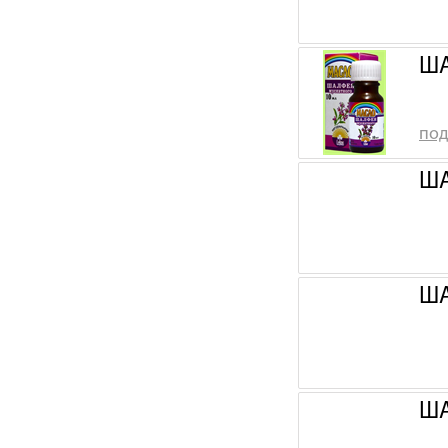
ША
под
ША
ША
ША