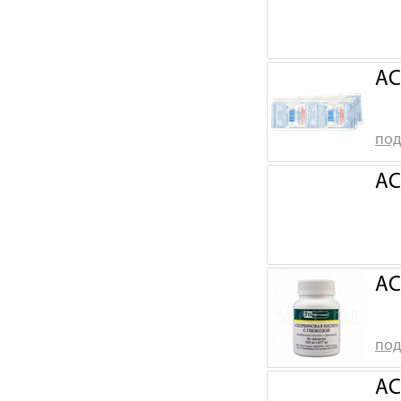
АС
под
АС
АС
под
АС