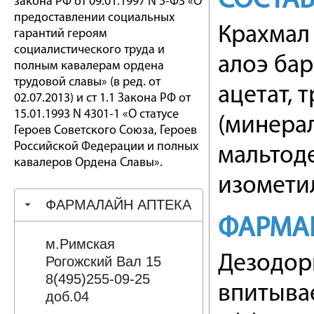
СОСТАВ
закона РФ от 09.01.1997 N 5-ФЗ «О
предоставлении социальных
Крахмал 
гарантий героям
социалистического труда и
алоэ бар
полным кавалерам ордена
трудовой славы» (в ред. от
ацетат, 
02.07.2013) и ст 1.1 Закона РФ от
15.01.1993 N 4301-1 «О статусе
(минера
Героев Советского Союза, Героев
Российской Федерации и полных
мальтоде
кавалеров Ордена Славы».
изомети
ФАРМАЛАЙН АПТЕКА
ФАРМАК
м.Римская
Дезодор
Рогожский Вал 15
8(495)255-09-25
впитыва
доб.04