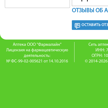
эффектом
ОТЗЫВЫ ОБ 
дезодора
подходи
ОСТАВИТЬ ОТ
Пудра не
на интим
Аптека ООО "Фармалайн"
Сеть апт
Лицензия на фармацевтическую
ИНН: 
Смягчае
деятельность:
ОГРН: 1
№ ФС-99-02-005621 от 14.10.2016
© 2014-2026
опрелос
Дарит о
Подходи
и делика