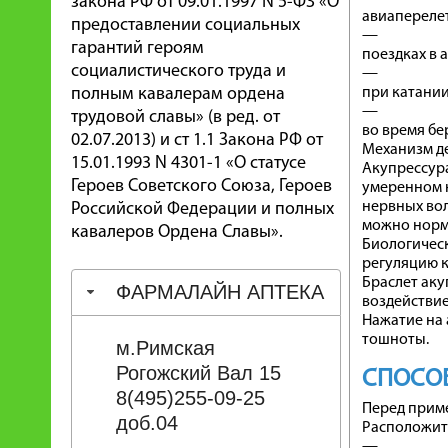
закона РФ от 09.01.1997 N 5-ФЗ «О
авиапереле
предоставлении социальных
—
гарантий героям
поездках в 
социалистического труда и
—
полным кавалерам ордена
при катании
—
трудовой славы» (в ред. от
во время бе
02.07.2013) и ст 1.1 Закона РФ от
Механизм д
15.01.1993 N 4301-1 «О статусе
Акупрессура
Героев Советского Союза, Героев
умеренном н
нервных вол
Российской Федерации и полных
можно норм
кавалеров Ордена Славы».
Биологическ
регуляцию к
Браслет ак
ФАРМАЛАЙН АПТЕКА
воздействие
Нажатие на 
тошноты.
м.Римская
Рогожский Вал 15
СПОСО
8(495)255-09-25
Перед прим
доб.04
Расположить
—