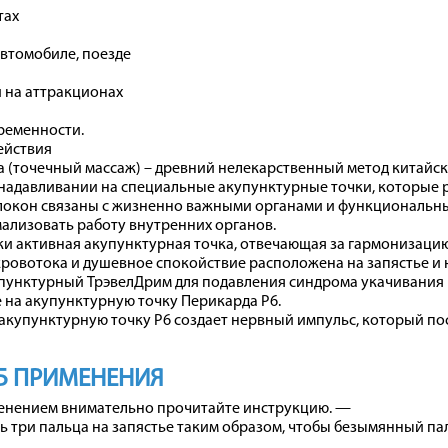
тах
автомобиле, поезде
 на аттракционах
ременности.
ействия
 (точечный массаж) – древний нелекарственный метод китайск
адавливании на специальные акупунктурные точки, которые р
окон связаны с жизненно важными органами и функциональным
ализовать работу внутренних органов.
и активная акупунктурная точка, отвечающая за гармонизаци
ровотока и душевное спокойствие расположена на запястье и 
упунктурный ТрэвелДрим для подавления синдрома укачивания
 на акупунктурную точку Перикарда P6.
акупунктурную точку Р6 создает нервный импульс, который пос
Б ПРИМЕНЕНИЯ
енением внимательно прочитайте инструкцию. —
 три пальца на запястье таким образом, чтобы безымянный пал