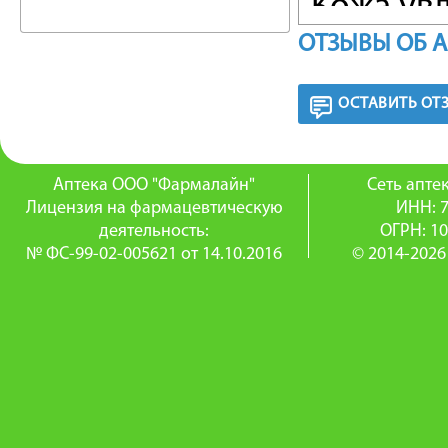
Кожа ув
ОТЗЫВЫ ОБ 
РЕКОМЕ
раз в де
ОСТАВИТЬ ОТ
или тел
средств
Аптека ООО "Фармалайн"
Сеть апт
Лицензия на фармацевтическую
ИНН: 
Синдэт).
деятельность:
ОГРН: 1
№ ФС-99-02-005621 от 14.10.2016
© 2014-2026