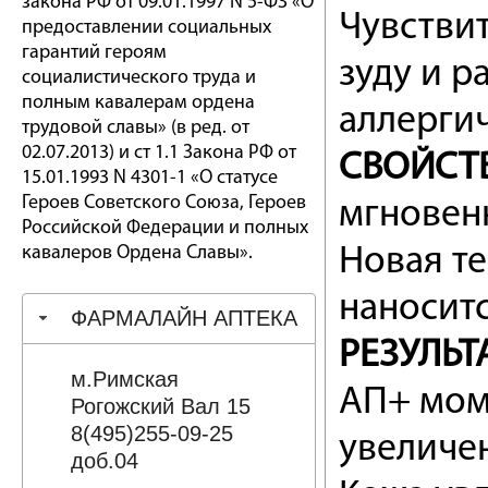
закона РФ от 09.01.1997 N 5-ФЗ «О
Чувствит
предоставлении социальных
гарантий героям
зуду и р
социалистического труда и
полным кавалерам ордена
аллерги
трудовой славы» (в ред. от
02.07.2013) и ст 1.1 Закона РФ от
СВОЙСТВ
15.01.1993 N 4301-1 «О статусе
Героев Советского Союза, Героев
мгновенн
Российской Федерации и полных
кавалеров Ордена Славы».
Новая те
наноситс
ФАРМАЛАЙН АПТЕКА
РЕЗУЛЬТА
м.Римская
АП+ мом
Рогожский Вал 15
8(495)255-09-25
увеличе
доб.04