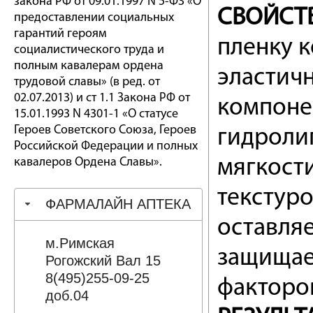
закона РФ от 09.01.1997 N 5-ФЗ «О
СВОЙСТВ
предоставлении социальных
гарантий героям
пленку 
социалистического труда и
полным кавалерам ордена
эластич
трудовой славы» (в ред. от
02.07.2013) и ст 1.1 Закона РФ от
компоне
15.01.1993 N 4301-1 «О статусе
Героев Советского Союза, Героев
гидроли
Российской Федерации и полных
кавалеров Ордена Славы».
мягкост
текстуро
ФАРМАЛАЙН АПТЕКА
оставляе
м.Римская
защищае
Рогожский Вал 15
8(495)255-09-25
факторо
доб.04