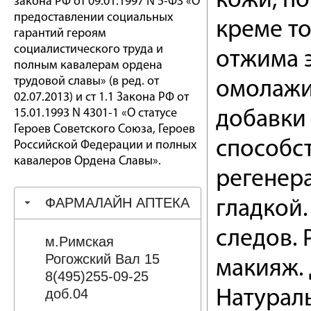
кожи, п
закона РФ от 09.01.1997 N 5-ФЗ «О
предоставлении социальных
креме т
гарантий героям
социалистического труда и
отжима э
полным кавалерам ордена
трудовой славы» (в ред. от
омолажив
02.07.2013) и ст 1.1 Закона РФ от
15.01.1993 N 4301-1 «О статусе
добавки
Героев Советского Союза, Героев
способс
Российской Федерации и полных
кавалеров Ордена Славы».
регенер
ФАРМАЛАЙН АПТЕКА
гладкой.
следов. 
м.Римская
Рогожский Вал 15
макияж.
8(495)255-09-25
доб.04
Натурал