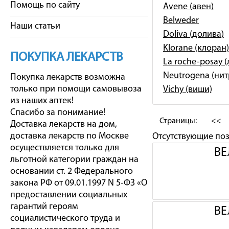
Помощь по сайту
Avene (авен)
Belweder
Наши статьи
Doliva (долива)
Klorane (клоран)
ПОКУПКА ЛЕКАРСТВ
La roche-posay 
Neutrogena (ни
Покупка лекарств возможна
только при помощи самовывоза
Vichy (виши)
из наших аптек!
Спасибо за понимание!
Страницы:
<<
Доставка лекарств на дом,
доставка лекарств по Москве
Отсутствующие по
осуществляется только для
ВЕ
льготной категории граждан на
основании ст. 2 Федерального
закона РФ от 09.01.1997 N 5-ФЗ «О
предоставлении социальных
гарантий героям
ВЕ
социалистического труда и