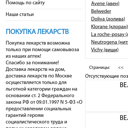
Помощь по сайту
Avene (авен)
Belweder
Наши статьи
Doliva (долива)
Klorane (клоран)
ПОКУПКА ЛЕКАРСТВ
La roche-posay 
Neutrogena (ни
Покупка лекарств возможна
только при помощи самовывоза
Vichy (виши)
из наших аптек!
Спасибо за понимание!
Страницы:
<<
Доставка лекарств на дом,
доставка лекарств по Москве
Отсутствующие по
осуществляется только для
ВЕ
льготной категории граждан на
основании ст. 2 Федерального
закона РФ от 09.01.1997 N 5-ФЗ «О
предоставлении социальных
гарантий героям
ВЕ
социалистического труда и