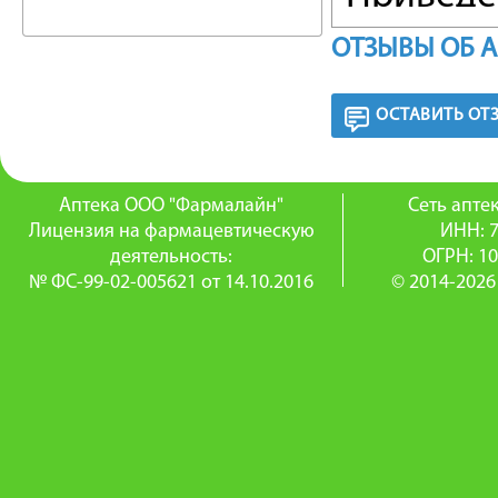
обобщаю
ОТЗЫВЫ ОБ 
приняти
ОСТАВИТЬ ОТ
конкретн
ПОКАЗА
Аптека ООО "Фармалайн"
Сеть апт
Лицензия на фармацевтическую
ИНН: 
Обмороч
деятельность:
ОГРН: 1
№ ФС-99-02-005621 от 14.10.2016
© 2014-2026
стимуляц
насекомы
ПРОТИ
Дерматит