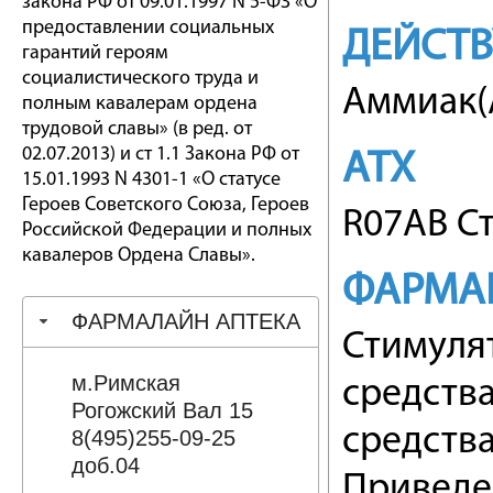
закона РФ от 09.01.1997 N 5-ФЗ «О
предоставлении социальных
ДЕЙСТ
гарантий героям
социалистического труда и
Аммиак(
полным кавалерам ордена
трудовой славы» (в ред. от
02.07.2013) и ст 1.1 Закона РФ от
АТХ
15.01.1993 N 4301-1 «О статусе
Героев Советского Союза, Героев
R07AB С
Российской Федерации и полных
кавалеров Ордена Славы».
ФАРМА
ФАРМАЛАЙН АПТЕКА
Стимуля
м.Римская
средств
Рогожский Вал 15
средств
8(495)255-09-25
доб.04
Приведе