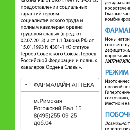
закона РФ от 09.01.1997 N 5-ФЗ «О
дегидратаци
предоставлении социальных
кровотечен
гарантий героям
Глазные кап
комбиниров
социалистического труда и
полным кавалерам ордена
ФАРМА
трудовой славы» (в ред. от
Ионы натри
02.07.2013) и ст 1.1 Закона РФ от
соответству
15.01.1993 N 4301-1 «О статусе
дефицит жид
Героев Советского Союза, Героев
коррекцию 
Российской Федерации и полных
НАТРИЯ ХЛ
кавалеров Ордена Славы».
РЕЖИМ
Изотоническ
ФАРМАЛАЙН АПТЕКА
носовой поло
Гипертониче
состояниях,
м.Римская
Местно и на
Рогожский Вал 15
ПОБОЧН
8(495)255-09-25
доб.04
Возможно:
т
гипертензия