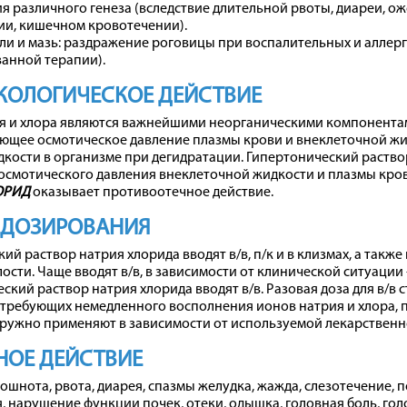
я различного генеза (вследствие длительной рвоты, диареи, о
ии, кишечном кровотечении).
ли и мазь: раздражение роговицы при воспалительных и аллерг
анной терапии).
КОЛОГИЧЕСКОЕ ДЕЙСТВИЕ
я и хлора являются важнейшими неорганическими компонент
ющее осмотическое давление плазмы крови и внеклеточной жи
кости в организме при дегидратации. Гипертонический раство
осмотического давления внеклеточной жидкости и плазмы кро
ОРИД
оказывает противоотечное действие.
 ДОЗИРОВАНИЯ
ий раствор натрия хлорида вводят в/в, п/к и в клизмах, а также
сти. Чаще вводят в/в, в зависимости от клинической ситуации - 
ский раствор натрия хлорида вводят в/в. Разовая доза для в/в 
 требующих немедленного восполнения ионов натрия и хлора, пр
ружно применяют в зависимости от используемой лекарственн
ОЕ ДЕЙСТВИЕ
ошнота, рвота, диарея, спазмы желудка, жажда, слезотечение, 
, нарушение функции почек, отеки, одышка, головная боль, гол