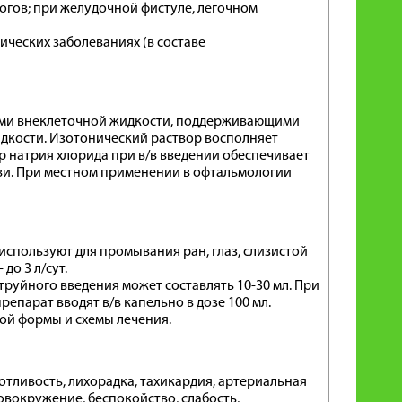
жогов; при желудочной фистуле, легочном
ических заболеваниях (в составе
ами внеклеточной жидкости, поддерживающими
дкости. Изотонический раствор восполняет
р натрия хлорида при в/в введении обеспечивает
ви. При местном применении в офтальмологии
 используют для промывания ран, глаз, слизистой
до 3 л/сут.
струйного введения может составлять 10-30 мл. При
епарат вводят в/в капельно в дозе 100 мл.
ой формы и схемы лечения.
потливость, лихорадка, тахикардия, артериальная
овокружение, беспокойство, слабость,