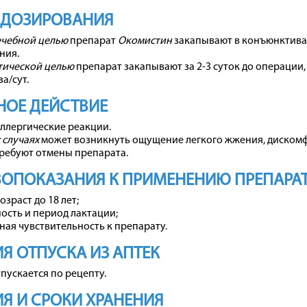
 ДОЗИРОВАНИЯ
ечебной целью
препарат
Окомистин
закапывают в конъюнктиваль
ния.
тической целью
препарат закапывают за 2-3 суток до операции, 
за/сут.
ОЕ ДЕЙСТВИЕ
ллергические реакции.
 случаях
может возникнуть ощущение легкого жжения, дискомфо
 требуют отмены препарата.
ОПОКАЗАНИЯ К ПРИМЕНЕНИЮ ПРЕПАРА
озраст до 18 лет;
сть и период лактации;
ая чувствительность к препарату.
Я ОТПУСКА ИЗ АПТЕК
пускается по рецепту.
Я И СРОКИ ХРАНЕНИЯ