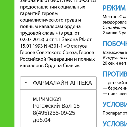
закона РФ от 09.01.1997 N 5-ФЗ «О
предоставлении социальных
РЕЖИМ
гарантий героям
Местно. С
л
социалистического труда и
выздоровле
полным кавалерам ордена
С
профилак
трудовой славы» (в ред. от
2 капли 3 ра
02.07.2013) и ст 1.1 Закона РФ от
ПОБОЧН
15.01.1993 N 4301-1 «О статусе
Героев Советского Союза, Героев
Возможны
а
В отдельных
Российской Федерации и полных
20 сек и не
кавалеров Ордена Славы».
ПРОТИВ
ФАРМАЛАЙН АПТЕКА
— детский в
— беременно
— повышенн
м.Римская
УСЛОВИ
Рогожский Вал 15
8(495)255-09-25
Препарат от
доб.04
УСЛОВИ