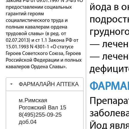
закона РФ от 09.01.1997 N 5-ФЗ «О
йода в о
предоставлении социальных
гарантий героям
подростк
социалистического труда и
полным кавалерам ордена
грудного
трудовой славы» (в ред. от
02.07.2013) и ст 1.1 Закона РФ от
— лечен
15.01.1993 N 4301-1 «О статусе
Героев Советского Союза, Героев
— лечен
Российской Федерации и полных
кавалеров Ордена Славы».
дефицито
ФАРМАЛАЙН АПТЕКА
ФАРМА
Препара
м.Римская
Рогожский Вал 15
заболев
8(495)255-09-25
доб.04
Йод явл