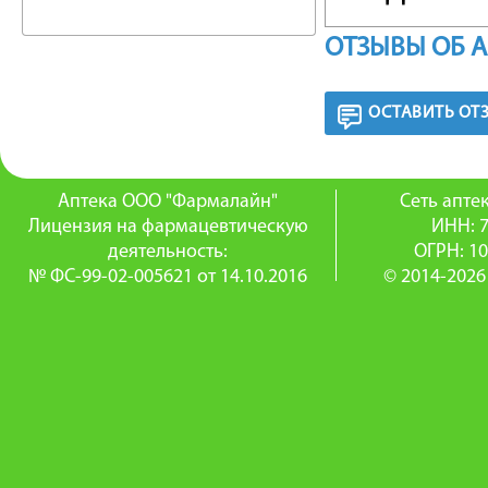
необход
ОТЗЫВЫ ОБ 
железы. 
ОСТАВИТЬ ОТ
физиоло
эндемич
Аптека ООО "Фармалайн"
Сеть апт
заболев
Лицензия на фармацевтическую
ИНН: 
деятельность:
ОГРН: 1
щитовидн
№ ФС-99-02-005621 от 14.10.2016
© 2014-2026
показат
Примене
организм
а также 