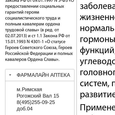
закона РФ от 09.01.1997 N 5-ФЗ «О
заболев
предоставлении социальных
гарантий героям
жизненн
социалистического труда и
полным кавалерам ордена
нормаль
трудовой славы» (в ред. от
02.07.2013) и ст 1.1 Закона РФ от
гормоны
15.01.1993 N 4301-1 «О статусе
Героев Советского Союза, Героев
функций,
Российской Федерации и полных
кавалеров Ордена Славы».
углеводо
головног
ФАРМАЛАЙН АПТЕКА
систем, 
м.Римская
развитие
Рогожский Вал 15
8(495)255-09-25
Примене
доб.04