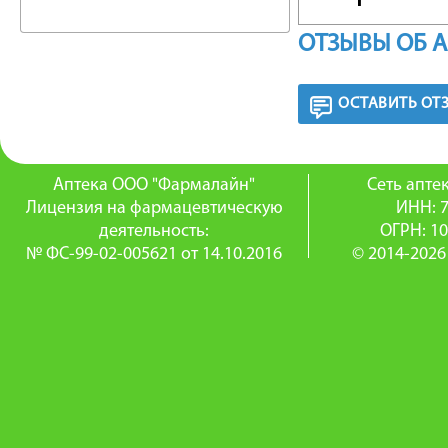
дефицит 
ОТЗЫВЫ ОБ 
йододеф
нормали
ОСТАВИТЬ ОТ
особенно
беременн
Аптека ООО "Фармалайн"
Сеть апт
Лицензия на фармацевтическую
ИНН: 
деятельность:
ОГРН: 1
ФАРМА
№ ФС-99-02-005621 от 14.10.2016
© 2014-2026
Данные 
предост
ПОКАЗА