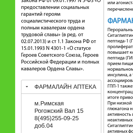
закона РФ от 09.01.1997 N 5-ФЗ «О
или агонист
предоставлении социальных
перечисленн
гарантий героям
ФАРМА
социалистического труда и
полным кавалерам ордена
Пероральный
трудовой славы» (в ред. от
Ситаглиптин
02.07.2013) и ст 1.1 Закона РФ от
пептида-1 (
пролиферато
15.01.1993 N 4301-1 «О статусе
повышает к
Героев Советского Союза, Героев
пептида (ГИ
Российской Федерации и полных
прием пищи.
кавалеров Ордена Славы».
нормальном
инсулина, а
ассоцииров
ФАРМАЛАЙН АПТЕКА
ГПП-1 такж
концентрац
итоге приво
м.Римская
При низкой
глюкагона н
Рогожский Вал 15
активность
8(495)255-09-25
неактивных
доб.04
Ситаглипти
активных фо