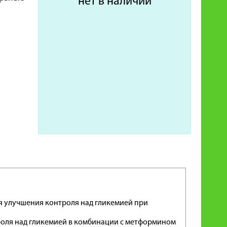
нет в наличии
ля улучшения контроля над гликемией при
роля над гликемией в комбинации с метформином