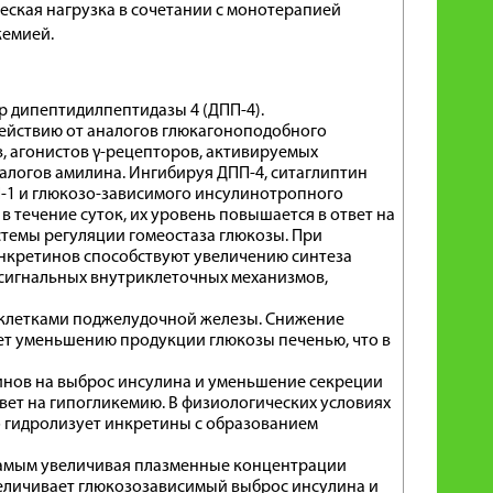
ческая нагрузка в сочетании с монотерапией
кемией.
 дипептидилпептидазы 4 (ДПП-4).
действию от аналогов глюкагоноподобного
, агонистов γ-рецепторов, активируемых
алогов амилина. Ингибируя ДПП-4, ситаглиптин
-1 и глюкозо-зависимого инсулинотропного
 течение суток, их уровень повышается в ответ на
темы регуляции гомеостаза глюкозы. При
нкретинов способствуют увеличению синтеза
т сигнальных внутриклеточных механизмов,
-клетками поджелудочной железы. Снижение
ет уменьшению продукции глюкозы печенью, что в
нов на выброс инсулина и уменьшение секреции
твет на гипогликемию. В физиологических условиях
 гидролизует инкретины с образованием
самым увеличивая плазменные концентрации
величивает глюкозозависимый выброс инсулина и