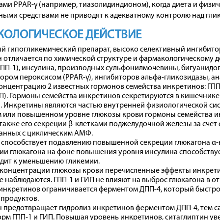
ами PPAR-γ
(например, тиазолидиндионом), когда диета и физи
ыми средствами не приводят к адекватному контролю над гли
КОЛОГИЧЕСКОЕ ДЕЙСТВИЕ
 гипогликемический препарат, высоко селективный ингибитор
 отличается по химической структуре и фармакологическому 
ГПП-1), инсулина, производных сульфонилмочевины, бигуанидов
ром пероксисом (PPAR-γ), ингибиторов альфа-гликозидазы, ан
онцентрацию 2 известных гормонов семейства инкретинов: ГПП
П). Гормоны семейства инкретинов секретируются в кишечнике в
 Инкретины являются частью внутренней физиологической сис
 или повышенном уровне глюкозы крови гормоны семейства и
 также его секреции β-клетками поджелудочной железы за сче
анных с циклическим АМФ.
е способствует подавлению повышенной секреции глюкагона α
ии глюкагона на фоне повышения уровня инсулина способству
дит к уменьшению гликемии.
 концентрации глюкозы крови перечисленные эффекты инкрети
е наблюдаются. ГПП-1 и ГИП не влияют на выброс глюкагона в о
 инкретинов ограничивается ферментом ДПП-4, который быстро
 продуктов.
н предотвращает гидролиз инкретинов ферментом ДПП-4, тем 
рм ГПП-1 и ГИП. Повышая уровень инкретинов, ситаглиптин у