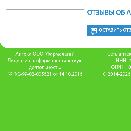
Спазмол
ОТЗЫВЫ ОБ 
структу
ОСТАВИТЬ ОТ
папавер
и продол
Аптека ООО "Фармалайн"
Сеть апт
мышц вн
Лицензия на фармацевтическую
ИНН: 
деятельность:
ОГРН: 1
активно
№ ФС-99-02-005621 от 14.10.2016
© 2014-2026
Фармако
быстро в
100%. Не
РЕЖИМ