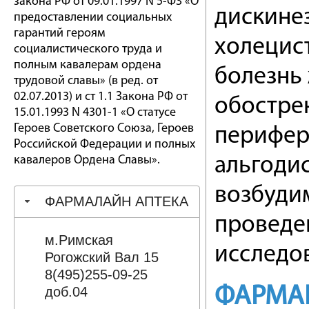
закона РФ от 09.01.1997 N 5-ФЗ «О
дискине
предоставлении социальных
гарантий героям
холецист
социалистического труда и
полным кавалерам ордена
болезнь
трудовой славы» (в ред. от
02.07.2013) и ст 1.1 Закона РФ от
обострен
15.01.1993 N 4301-1 «О статусе
Героев Советского Союза, Героев
перифери
Российской Федерации и полных
кавалеров Ордена Славы».
альгоди
возбуди
ФАРМАЛАЙН АПТЕКА
проведе
м.Римская
исследо
Рогожский Вал 15
8(495)255-09-25
ФАРМА
доб.04