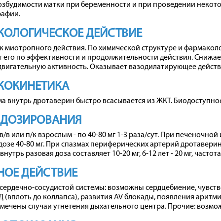
озбудимости матки при беременности и при проведении некот
рафии.
КОЛОГИЧЕСКОЕ ДЕЙСТВИЕ
 миотропного действия. По химической структуре и фармаколо
 его по эффективности и продолжительности действия. Снижае
двигательную активность. Оказывает вазодилатирующее действ
КОКИНЕТИКА
а внутрь дротаверин быстро всасывается из ЖКТ. Биодоступност
 ДОЗИРОВАНИЯ
 в/в или п/к взрослым - по 40-80 мг 1-3 раза/сут. При печеночн
дозе 40-80 мг. При спазмах периферических артерий дротаверин 
нутрь разовая доза составляет 10-20 мг, 6-12 лет - 20 мг, частот
ОЕ ДЕЙСТВИЕ
сердечно-сосудистой системы: возможны сердцебиение, чувств
 (вплоть до коллапса), развития AV блокады, появления аритми
мечены случаи угнетения дыхательного центра. Прочие: возмо