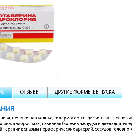
ИЕ
ОТЗЫВЫ
ДРУГИЕ ФОРМЫ ВЫПУСКА
АНИЯ
лика; печеночная колика, гипермоторная дискинезия желчевыв
лика, пилороспазм, язвенная болезнь желудка и двенадцатипер
 терапии); спазмы периферических артерий, сосудов головног