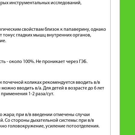
орых инструментальных исследований,
гическим свойствам близок к папаверину, однако
т тонус гладких мышц внутренних органов,
ие.
ь - около 100%. Не проникает через ГЭБ.
ой и почечной коликах рекомендуется вводить в/в
можно вводить в/а. Для детей в возрасте до 6 лет
а применения 1-2 раза/сут.
о жара; при в/в введении отмечены случаи
й. Со стороны дыхательной системы: при в/в
жно головокружение, усиление потоотделения.