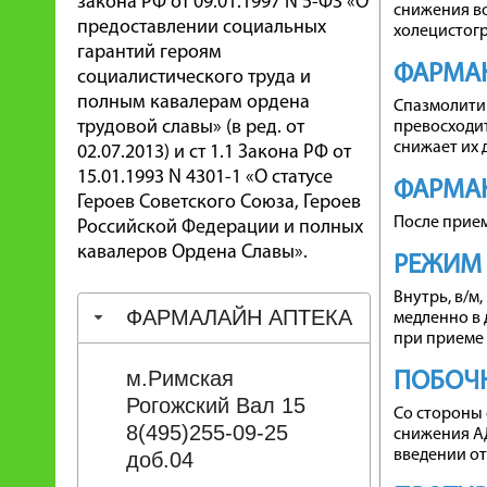
закона РФ от 09.01.1997 N 5-ФЗ «О
снижения в
предоставлении социальных
холецистог
гарантий героям
ФАРМА
социалистического труда и
полным кавалерам ордена
Спазмолитик
трудовой славы» (в ред. от
превосходит
снижает их 
02.07.2013) и ст 1.1 Закона РФ от
15.01.1993 N 4301-1 «О статусе
ФАРМА
Героев Советского Союза, Героев
После прием
Российской Федерации и полных
кавалеров Ордена Славы».
РЕЖИМ
Внутрь, в/м,
ФАРМАЛАЙН АПТЕКА
медленно в 
при приеме в
м.Римская
ПОБОЧН
Рогожский Вал 15
Со стороны 
8(495)255-09-25
снижения АД
введении от
доб.04