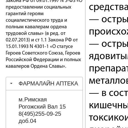
закона РФ от 09.01.1997 N 5-ФЗ «О
средства
предоставлении социальных
гарантий героям
— остры
социалистического труда и
полным кавалерам ордена
происхо
трудовой славы» (в ред. от
02.07.2013) и ст 1.1 Закона РФ от
— остры
15.01.1993 N 4301-1 «О статусе
Героев Советского Союза, Героев
ядовитым
Российской Федерации и полных
кавалеров Ордена Славы».
препара
металлов
ФАРМАЛАЙН АПТЕКА
— в сос
м.Римская
кишечных
Рогожский Вал 15
8(495)255-09-25
токсикои
доб.04