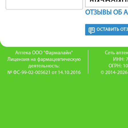
диарейн
ОТЗЫВЫ ОБ 
дисбакте
— в сос
ОСТАВИТЬ ОТ
септиче
выражен
Аптека ООО "Фармалайн"
Сеть апт
Лицензия на фармацевтическую
ИНН: 
— пищев
деятельность:
ОГРН: 1
№ ФС-99-02-005621 от 14.10.2016
© 2014-2026
— гипер
различн
— гипер
недостат
— профи