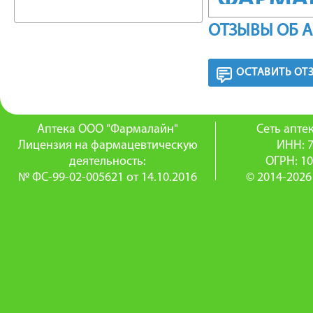
ФАРМА
ОТЗЫВЫ ОБ 
Комбини
мембран
ОСТАВИТЬ ОТ
противо
Фосфати
Аптека ООО "Фармалайн"
Сеть апт
Лицензия на фармацевтическую
ИНН: 
являетс
деятельность:
ОГРН: 1
№ ФС-99-02-005621 от 14.10.2016
© 2014-2026
и внутр
их стру
цитопро
Нормали
предотв