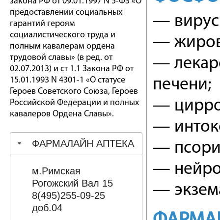
закона РФ от 09.01.1997 N 5-ФЗ «О
предоставлении социальных
— вирусн
гарантий героям
социалистического труда и
— жирова
полным кавалерам ордена
трудовой славы» (в ред. от
— лекар
02.07.2013) и ст 1.1 Закона РФ от
15.01.1993 N 4301-1 «О статусе
печени;
Героев Советского Союза, Героев
— цирро
Российской Федерации и полных
кавалеров Ордена Славы».
— инток
ФАРМАЛАЙН АПТЕКА
— псори
— нейро
м.Римская
Рогожский Вал 15
— экзем
8(495)255-09-25
доб.04