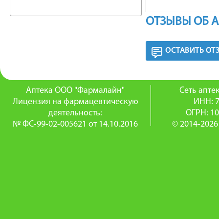
Экстрак
ОТЗЫВЫ ОБ 
алкалои
ОСТАВИТЬ ОТ
секрети
и желчны
Аптека ООО "Фармалайн"
Сеть апт
кишечни
Лицензия на фармацевтическую
ИНН: 
деятельность:
ОГРН: 1
Экстрак
№ ФС-99-02-005621 от 14.10.2016
© 2014-2026
силимар
действие
оказывае
связыва