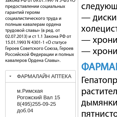
закона РФ от 09.01.1997 N 5-ФЗ «О
следующ
предоставлении социальных
гарантий героям
— дискин
социалистического труда и
полным кавалерам ордена
холецис
трудовой славы» (в ред. от
02.07.2013) и ст 1.1 Закона РФ от
— хрони
15.01.1993 N 4301-1 «О статусе
Героев Советского Союза, Героев
— хрони
Российской Федерации и полных
кавалеров Ордена Славы».
ФАРМА
ФАРМАЛАЙН АПТЕКА
Гепатоп
растите
м.Римская
Рогожский Вал 15
дымянки
8(495)255-09-25
доб.04
пятнисто