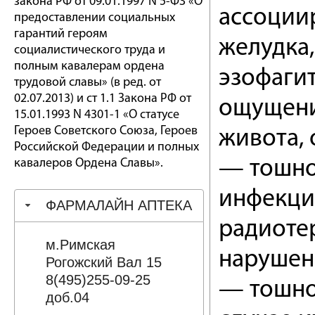
закона РФ от 09.01.1997 N 5-ФЗ «О
ассоции
предоставлении социальных
гарантий героям
желудка
социалистического труда и
полным кавалерам ордена
эзофагит
трудовой славы» (в ред. от
02.07.2013) и ст 1.1 Закона РФ от
ощущение
15.01.1993 N 4301-1 «О статусе
Героев Советского Союза, Героев
живота, 
Российской Федерации и полных
кавалеров Ордена Славы».
— тошно
инфекци
ФАРМАЛАЙН АПТЕКА
радиоте
м.Римская
нарушен
Рогожский Вал 15
8(495)255-09-25
— тошно
доб.04