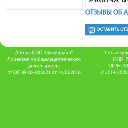
случае 
ОТЗЫВЫ ОБ 
как L-до
ФАРМА
ОСТАВИТЬ ОТ
Противо
Аптека ООО "Фармалайн"
Сеть апт
Домпери
Лицензия на фармацевтическую
ИНН: 
деятельность:
ОГРН: 1
аналоги
№ ФС-99-02-005621 от 14.10.2016
© 2014-2026
нейроле
в отлич
проника
сопрово