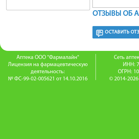
гипохол
ОТЗЫВЫ ОБ 
действие
ОСТАВИТЬ ОТ
Встраива
структу
Аптека ООО "Фармалайн"
Сеть апт
действия
Лицензия на фармацевтическую
ИНН: 
деятельность:
ОГРН: 1
их цитот
№ ФС-99-02-005621 от 14.10.2016
© 2014-2026
или пол
камней 
ПОКАЗ
Холесте