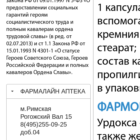
закона РФ от 09.01.1997 N 5-ФЗ «О
1 капсул
предоставлении социальных
гарантий героям
вспомог
социалистического труда и
полным кавалерам ордена
кремния
трудовой славы» (в ред. от
02.07.2013) и ст 1.1 Закона РФ от
стеарат;
15.01.1993 N 4301-1 «О статусе
Героев Советского Союза, Героев
состав к
Российской Федерации и полных
кавалеров Ордена Славы».
пропилги
в упаков
ФАРМАЛАЙН АПТЕКА
ФАРМО
м.Римская
Рогожский Вал 15
Урдокса 
8(495)255-09-25
доб.04
также ж