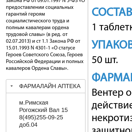
закона РФ от 09.01.1997 N 5-ФЗ «О
предоставлении социальных
СОСТА
гарантий героям
социалистического труда и
1 таблет
полным кавалерам ордена
трудовой славы» (в ред. от
02.07.2013) и ст 1.1 Закона РФ от
УПАКО
15.01.1993 N 4301-1 «О статусе
Героев Советского Союза, Героев
50 шт.
Российской Федерации и полных
кавалеров Ордена Славы».
ФАРМА
ФАРМАЛАЙН АПТЕКА
Вентер 
м.Римская
действи
Рогожский Вал 15
некроти
8(495)255-09-25
доб.04
защитно