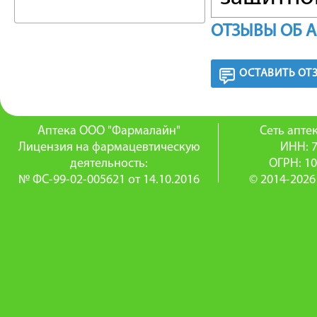
действие
ОТЗЫВЫ ОБ 
снижение
ОСТАВИТЬ ОТ
секреци
фосфато
Аптека ООО "Фармалайн"
Сеть апт
Лицензия на фармацевтическую
ИНН: 
ПОКАЗ
деятельность:
ОГРН: 1
№ ФС-99-02-005621 от 14.10.2016
© 2014-2026
Язвенна
кишки; 
находящ
ПРОТИ