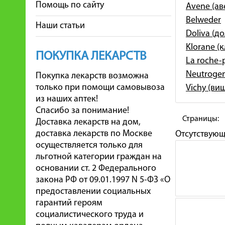
Помощь по сайту
Avene (ав
Belweder
Наши статьи
Doliva (д
Klorane (
ПОКУПКА ЛЕКАРСТВ
La roche-
Neutroge
Покупка лекарств возможна
только при помощи самовывоза
Vichy (ви
из наших аптек!
Спасибо за понимание!
Страницы:
Доставка лекарств на дом,
доставка лекарств по Москве
Отсутствую
осуществляется только для
льготной категории граждан на
основании ст. 2 Федерального
закона РФ от 09.01.1997 N 5-ФЗ «О
предоставлении социальных
гарантий героям
социалистического труда и