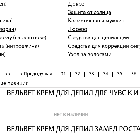
ен)
Дюкре
Защита от солнца
олива)
Косметика для мужчин
клоран)
Люсеро
posay (ля рош позе)
Средства для депиляции
na (нитроджина)
Средства для коррекции фи
ши)
Уход за волосами
<<
< Предыдущая
31
32
33
34
35
36
щие позиции
ВЕЛЬВЕТ КРЕМ ДЛЯ ДЕПИЛ ДЛЯ ЧУВС К 
нет в наличии
ВЕЛЬВЕТ КРЕМ ДЛЯ ДЕПИЛ ЗАМЕД РОСТ