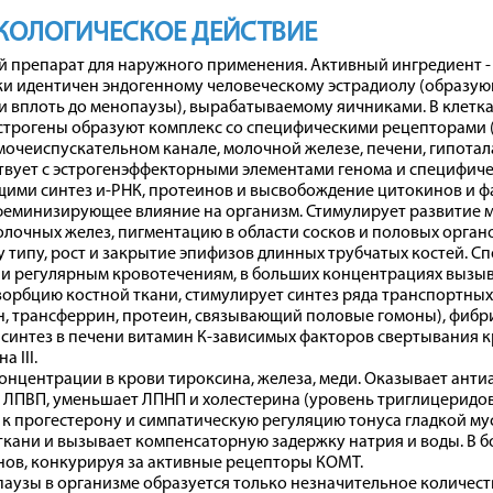
КОЛОГИЧЕСКОЕ ДЕЙСТВИЕ
 препарат для наружного применения. Активный ингредиент - 
ки идентичен эндогенному человеческому эстрадиолу (образую
 вплоть до менопаузы), вырабатываемому яичниками. В клетка
строгены образуют комплекс со специфическими рецепторами (
мочеиспускательном канале, молочной железе, печени, гипотал
твует с эстрогенэффекторными элементами генома и специфич
ими синтез и-РНК, протеинов и высвобождение цитокинов и фа
еминизирующее влияние на организм. Стимулирует развитие ма
лочных желез, пигментацию в области сосков и половых орга
 типу, рост и закрытие эпифизов длинных трубчатых костей. 
и регулярным кровотечениям, в больших концентрациях вызыв
зорбцию костной ткани, стимулирует синтез ряда транспортны
, трансферрин, протеин, связывающий половые гомоны), фибр
синтез в печени витамин К-зависимых факторов свертывания крови
 III.
нцентрации в крови тироксина, железа, меди. Оказывает анти
ЛПВП, уменьшает ЛПНП и холестерина (уровень триглицеридов
к прогестерону и симпатическую регуляцию тонуса гладкой му
ткани и вызывает компенсаторную задержку натрия и воды. В 
нов, конкурируя за активные рецепторы КОМТ.
аузы в организме образуется только незначительное количеств