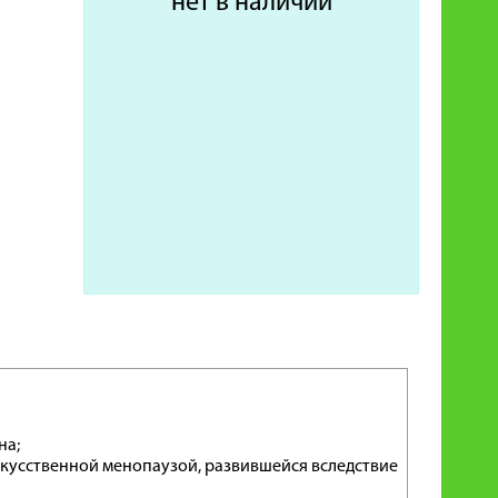
нет в наличии
на;
скусственной менопаузой, развившейся вследствие