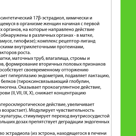
синтетический 17β-эстрадиол, химически и
щемуся в организме женщин начиная с первой
х органов, на которые направлено действие
обнаружены в различных органах - в матке,
амусе, гипофизе); комплекс рецептор-лиганд
ескими внутриклеточными протеинами,
кторов роста.
тки, маточных труб, влагалища, стромы и
нов, формирование вторичных половых признаков
Способствует своевременному отторжению
ает гиперплазию эндометрия, подавляет лактацию,
х белков (тироксинсвязывающий глобулин,
иногена. Оказывает прокоагулянтное действие,
 (II, VII, IX, X), снижает концентрацию
атеросклеротическое действие, увеличивает
 возрастает). Модулирует чувствительность
скулатуры, стимулирует переход внутрисосудистой
больших дозах препятствует деградации эндогенных
о эстрадиола (из эстрона, находящегося в печени