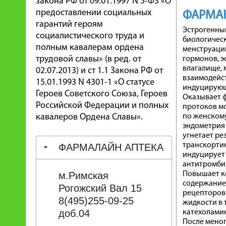
закона РФ от 09.01.1997 N 5-ФЗ «О
предоставлении социальных
ФАРМА
гарантий героям
Эстрогенный
социалистического труда и
биологичес
полным кавалерам ордена
менструации
трудовой славы» (в ред. от
гормонов, э
влагалище, 
02.07.2013) и ст 1.1 Закона РФ от
взаимодейс
15.01.1993 N 4301-1 «О статусе
индуцирующ
Героев Советского Союза, Героев
Оказывает ф
Российской Федерации и полных
протоков мо
кавалеров Ордена Славы».
по женскому
эндометрия 
угнетает ре
транскортин
ФАРМАЛАЙН АПТЕКА
индуцирует 
антитромбина
м.Римская
Повышает ко
содержание 
Рогожский Вал 15
рецепторов 
8(495)255-09-25
жидкости в 
доб.04
катехолами
После меноп