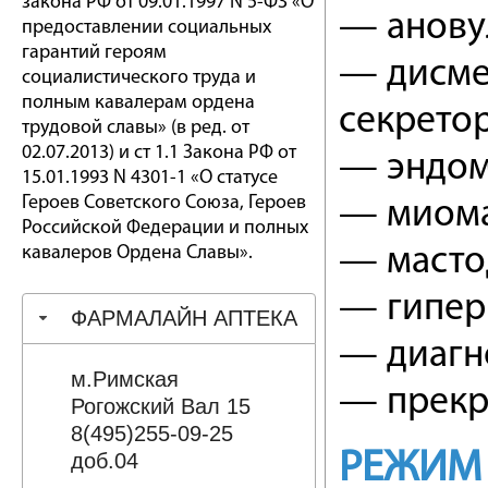
закона РФ от 09.01.1997 N 5-ФЗ «О
— анову
предоставлении социальных
гарантий героям
— дисме
социалистического труда и
полным кавалерам ордена
секретор
трудовой славы» (в ред. от
02.07.2013) и ст 1.1 Закона РФ от
— эндом
15.01.1993 N 4301-1 «О статусе
Героев Советского Союза, Героев
— миома
Российской Федерации и полных
кавалеров Ордена Славы».
— масто
— гипер
ФАРМАЛАЙН АПТЕКА
— диагн
м.Римская
— прекр
Рогожский Вал 15
8(495)255-09-25
РЕЖИМ
доб.04