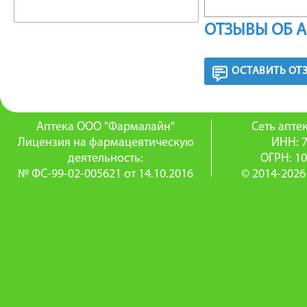
Внутрь.
ОТЗЫВЫ ОБ 
Предмен
ОСТАВИТЬ ОТ
в период
5-10 мг/
Аптека ООО "Фармалайн"
Сеть апт
эстроге
Лицензия на фармацевтическую
ИНН: 
деятельность:
ОГРН: 1
Миома ма
№ ФС-99-02-005621 от 14.10.2016
© 2014-2026
менструа
Диагнос
варианто
течение 