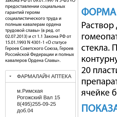
закона РФ от 09.01.1997 N 5-ФЗ «О
предоставлении социальных
ФОРМА
гарантий героям
социалистического труда и
Раствор
полным кавалерам ордена
трудовой славы» (в ред. от
гомеопат
02.07.2013) и ст 1.1 Закона РФ от
15.01.1993 N 4301-1 «О статусе
стекла. 
Героев Советского Союза, Героев
Российской Федерации и полных
контурн
кавалеров Ордена Славы».
20 плас
ФАРМАЛАЙН АПТЕКА
препарат
м.Римская
ячейке б
Рогожский Вал 15
8(495)255-09-25
ПОКАЗ
доб.04