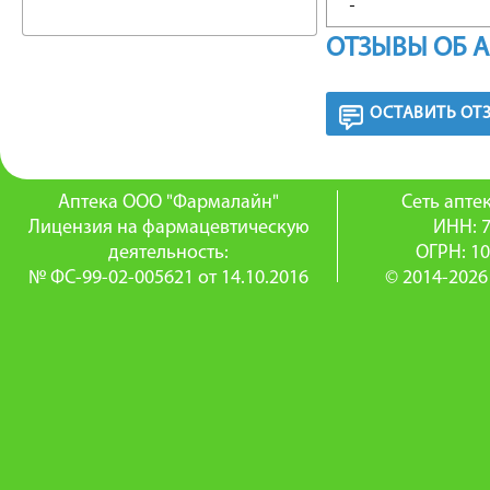
Артрозы
ОТЗЫВЫ ОБ 
плечело
ОСТАВИТЬ ОТ
ФАРМА
Хондроп
Аптека ООО "Фармалайн"
Сеть апт
Лицензия на фармацевтическую
регенер
ИНН: 
деятельность:
ОГРН: 1
Оказывае
№ ФС-99-02-005621 от 14.10.2016
© 2014-2026
противов
нормали
мембране
Liponicu