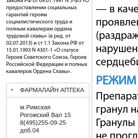
закона РФ от 09.01.1997 N 5-ФЗ «О
— в каче
предоставлении социальных
гарантий героям
проявле
социалистического труда и
полным кавалерам ордена
(раздра
трудовой славы» (в ред. от
02.07.2013) и ст 1.1 Закона РФ от
нарушени
15.01.1993 N 4301-1 «О статусе
Героев Советского Союза, Героев
сердцеби
Российской Федерации и полных
кавалеров Ордена Славы».
РЕЖИМ
ФАРМАЛАЙН АПТЕКА
Препарат
м.Римская
гранул н
Рогожский Вал 15
Гранулы 
8(495)255-09-25
доб.04
не прогл