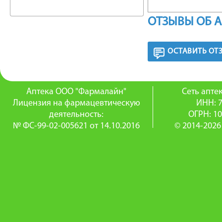
ИНСТРУ
ОТЗЫВЫ ОБ 
Рассасы
ОСТАВИТЬ ОТ
каждый ч
течение 
Аптека ООО "Фармалайн"
Сеть апт
Лицензия на фармацевтическую
ИНН: 
ПОБОЧ
деятельность:
ОГРН: 1
№ ФС-99-02-005621 от 14.10.2016
© 2014-2026
Возмож
ПРОТИ
— повыш
препарат