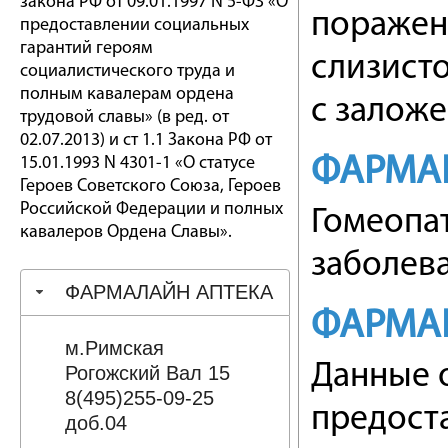
закона РФ от 09.01.1997 N 5-ФЗ «О
поражен
предоставлении социальных
гарантий героям
слизист
социалистического труда и
полным кавалерам ордена
с заложе
трудовой славы» (в ред. от
02.07.2013) и ст 1.1 Закона РФ от
ФАРМА
15.01.1993 N 4301-1 «О статусе
Героев Советского Союза, Героев
Российской Федерации и полных
Гомеопа
кавалеров Ордена Славы».
заболева
ФАРМАЛАЙН АПТЕКА
ФАРМА
м.Римская
Данные 
Рогожский Вал 15
8(495)255-09-25
предост
доб.04